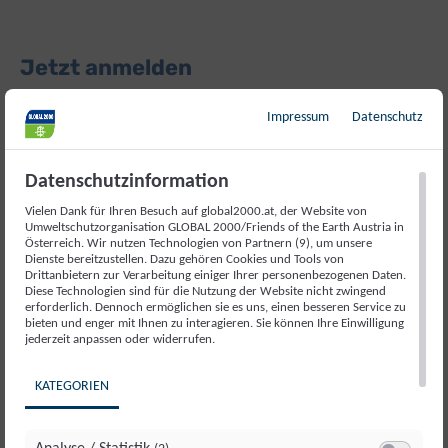
Jetzt anmelden
Impressum
Datenschutz
Melden Sie sich hier für unseren Bildungs-
Datenschutzinformation
Newsletter an, der sich speziell an Lehrpersonal
wendet. Mit dem GLOBAL 2000 Bildungs-
Vielen Dank für Ihren Besuch auf global2000.at, der Website von
Umweltschutzorganisation GLOBAL 2000/Friends of the Earth Austria in
Newsletter informieren wir Sie 1-2 mal pro
Österreich. Wir nutzen Technologien von Partnern (9), um unsere
Dienste bereitzustellen. Dazu gehören Cookies und Tools von
Semester über aktuelle Angebote, Projekte und
Drittanbietern zur Verarbeitung einiger Ihrer personenbezogenen Daten.
Materialien im Bereich Umweltbildung.
Diese Technologien sind für die Nutzung der Website nicht zwingend
erforderlich. Dennoch ermöglichen sie es uns, einen besseren Service zu
bieten und enger mit Ihnen zu interagieren. Sie können Ihre Einwilligung
jederzeit anpassen oder widerrufen.
Newsletter-Anmeldung
Anrede
KATEGORIEN