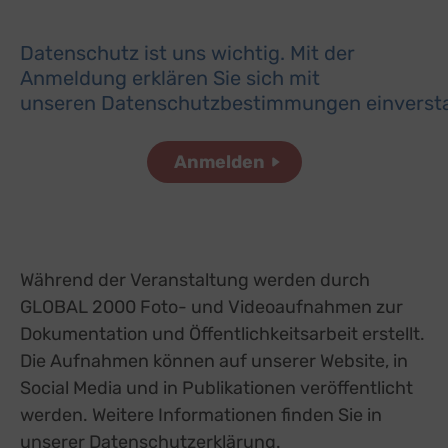
Sw
Einbindung zusätzlicher Informationen
Buzzsprout
Datenschutz ist uns wichtig. Mit der
zu Buz
Details
Higher Pixels, USA
Sw
Anmeldung erklären Sie sich mit
Facebook
zu Fac
unseren
Datenschutzbestimmungen
einverst
Details
Meta Platforms Ireland Ltd., Irland
Sw
Google Forms (Free)
zu Goo
Details
Google Ireland Limited, Irland
Sw
Open Street Map
zu Ope
Details
OpenStreetMap Foundation
Sw
Spotteron Maps
zu Spo
Details
Spotteron GmbH, Österreich
Sw
Typeform
zu Typ
Details
Während der Veranstaltung werden durch
TYPEFORM S.L., Spanien
Sw
GLOBAL 2000 Foto- und Videoaufnahmen zur
Vimeo
zu Vi
Details
Vimeo Inc., USA
Dokumentation und Öffentlichkeitsarbeit erstellt.
Sw
YouTube
zu You
Die Aufnahmen können auf unserer Website, in
Details
Google Ireland Limited, Irland
Sw
Social Media und in Publikationen veröffentlicht
werden. Weitere Informationen finden Sie in
unserer Datenschutzerklärung.