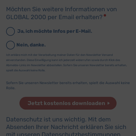
Unbounce
(via Google TagManager)
zu Unbounce
(via 
Details
Möchten Sie weitere Informationen von
Unbounce, Kanada
Switch zum 
GLOBAL 2000 per Email erhalten?
Ja, ich möchte Infos per E-Mail.
Sonstige Inhalte
(8)
Switch zum E
Einbindung zusätzlicher Informationen
Nein, danke.
Buzzsprout
zu Buzzsprout
Details
Higher Pixels, USA
Switch zum 
Ich erkläre mich mit der Verarbeitung meiner Daten für den Newsletter Versand
einverstanden. Diese Einwilligung kann ich jederzeit widerrufen sowie durch Klick des
Facebook
zu Facebook
Details
Abmelde-Links im Newsletter abbestellen. Sofern Sie unseren Newsletter bereits erhalten,
Meta Platforms Ireland Ltd., Irland
Switch zum 
spielt die Auswahl keine Rolle.
Google Forms (Free)
zu Google Forms (
Details
Google Ireland Limited, Irland
Switch zum E
Sofern Sie unseren Newsletter bereits erhalten, spielt die Auswahl keine
Open Street Map
Rolle.
zu Open Street M
Details
OpenStreetMap Foundation
Switch zum 
Spotteron Maps
zu Spotteron Maps
Details
Spotteron GmbH, Österreich
Switch zum 
Typeform
zu Typeform
Details
Datenschutz ist uns wichtig. Mit dem
TYPEFORM S.L., Spanien
Switch zum 
Absenden Ihrer Nachricht erklären Sie sich
Vimeo
zu Vimeo
Details
Vimeo Inc., USA
mit unseren
Datenschutzbestimmungen
Switch zum 