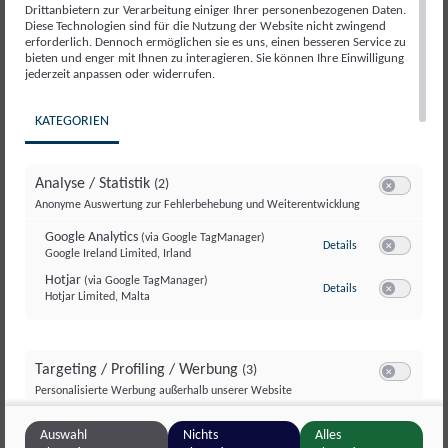
Drittanbietern zur Verarbeitung einiger Ihrer personenbezogenen Daten.
Diese Technologien sind für die Nutzung der Website nicht zwingend
Vorname
erforderlich. Dennoch ermöglichen sie es uns, einen besseren Service zu
bieten und enger mit Ihnen zu interagieren. Sie können Ihre Einwilligung
jederzeit anpassen oder widerrufen.
KATEGORIEN
Nachname
Analyse / Statistik
(2)
Switch zum E
Anonyme Auswertung zur Fehlerbehebung und Weiterentwicklung
Google Analytics
(via Google TagManager)
E-Mail-Adresse
zu Google Analyti
Details
Google Ireland Limited, Irland
Switch zum E
Hotjar
(via Google TagManager)
zu Hotjar
(via Googl
Details
Hotjar Limited, Malta
Switch zum 
Newsletteranmeldung
Telefonnummer
Targeting / Profiling / Werbung
(3)
Switch zum E
Personalisierte Werbung außerhalb unserer Website
Meta Pixel
(via Google TagManager)
zu Meta Pixel
(via 
Details
Auswahl
Nichts
Alles
Meta Platforms Ireland Ltd., Irland