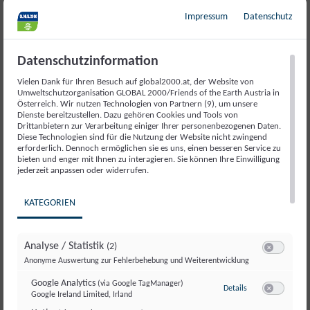
Impressum
Datenschutz
Ihre Spende rettet
Datenschutzinformation
Kinderleben
Vielen Dank für Ihren Besuch auf global2000.at, der Website von
Umweltschutzorganisation GLOBAL 2000/Friends of the Earth Austria in
Österreich. Wir nutzen Technologien von Partnern (9), um unsere
Dienste bereitzustellen. Dazu gehören Cookies und Tools von
Drittanbietern zur Verarbeitung einiger Ihrer personenbezogenen Daten.
Das Kinderkrankenhaus in Charkiw braucht
Diese Technologien sind für die Nutzung der Website nicht zwingend
erforderlich. Dennoch ermöglichen sie es uns, einen besseren Service zu
dringend ein neues EEG-Gerät! Im städtischen
bieten und enger mit Ihnen zu interagieren. Sie können Ihre Einwilligung
Kinderkrankenhaus Nr. 16 – heute Teil des
jederzeit anpassen oder widerrufen.
Krankenhauses Nr. 25 – befindet sich die
einzige
KATEGORIEN
rund um die Uhr geöffnete
Kinderintensivstation in ganz Charkiw
– mit
einem Einzugsgebiet von aktuell 2 Millionen
Analyse / Statistik
(2)
Switch zum E
Anonyme Auswertung zur Fehlerbehebung und Weiterentwicklung
Menschen. Hier werden alle akut erkrankten
Kinder der Stadt versorgt, besonders bei
Google Analytics
(via Google TagManager)
zu Google Analyti
Details
Google Ireland Limited, Irland
Switch zum E
neurologischen Notfällen wie epileptischen