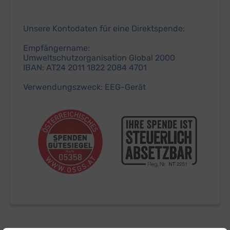
Unsere Kontodaten für eine Direktspende:
Empfängername:
Umweltschutzorganisation Global 2000
IBAN: AT24 2011 1822 2084 4701
Verwendungszweck: EEG-Gerät