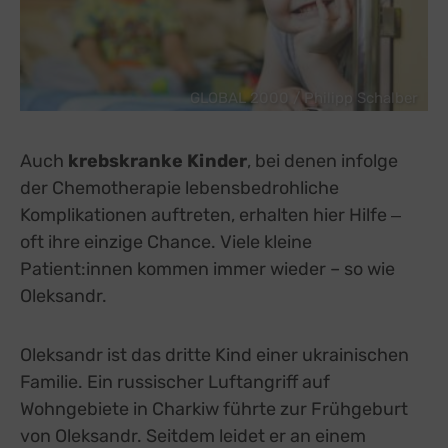
Google Forms (Free)
zu Google Forms (
Details
Google Ireland Limited, Irland
Switch zum E
Open Street Map
zu Open Street M
Details
OpenStreetMap Foundation
Switch zum 
GLOBAL 2000 / Philipp Schalber
Spotteron Maps
zu Spotteron Maps
Details
Spotteron GmbH, Österreich
Switch zum 
Typeform
zu Typeform
Details
Auch
krebskranke Kinder
, bei denen infolge
TYPEFORM S.L., Spanien
Switch zum 
der Chemotherapie lebensbedrohliche
Vimeo
zu Vimeo
Details
Vimeo Inc., USA
Switch zum 
Komplikationen auftreten, erhalten hier Hilfe ‒
YouTube
zu YouTube
oft ihre einzige Chance. Viele kleine
Details
Google Ireland Limited, Irland
Switch zum 
Patient:innen kommen immer wieder – so wie
Oleksandr.
Oleksandr ist das dritte Kind einer ukrainischen
Familie. Ein russischer Luftangriff auf
Wohngebiete in Charkiw führte zur Frühgeburt
von Oleksandr. Seitdem leidet er an einem