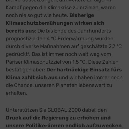
Spotteron Maps
zu Spotteron Maps
Details
Spotteron GmbH, Österreich
Kampf gegen die Klimakrise zu erzielen, waren
Switch zum 
Typeform
noch nie so gut wie heute.
Bisherige
zu Typeform
Details
TYPEFORM S.L., Spanien
Switch zum 
Klimaschutzbemühungen wirken sich
Vimeo
zu Vimeo
Details
bereits aus
: Die bis Ende des Jahrhunderts
Vimeo Inc., USA
Switch zum 
prognostizierten 4 °C Erderwärmung wurden
YouTube
zu YouTube
Details
Google Ireland Limited, Irland
Switch zum 
durch diverse Maßnahmen auf geschätzte 2,7 °C
gedrückt¹. Das ist immer noch weit weg vom
Pariser Klimaschutzziel von 1,5 °C. Diese Zahlen
bestätigen aber:
Der hartnäckige Einsatz fürs
Klima zahlt sich aus
und wir haben immer noch
die Chance, unseren Planeten lebenswert zu
erhalten.
Unterstützen Sie GLOBAL 2000 dabei, den
Druck auf die Regierung zu erhöhen und
unsere Politiker:innen endlich aufzuwecken
.