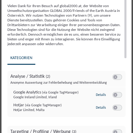
Vielen Dank für Ihren Besuch auf global2000.at, der Website von
Umweltschutzorganisation GLOBAL 2000/Friends of the Earth Austria in
Österreich. Wir nutzen Technologien von Partnern (9), um unsere
Dienste bereitzustellen. Dazu gehören Cookies und Tools von
Drittanbietern zur Verarbeitung einiger Ihrer personenbezogenen Daten.
Diese Technologien sind für die Nutzung der Website nicht zwingend
erforderlich. Dennoch ermöglichen sie es uns, einen besseren Service zu
bieten und enger mit Ihnen zu interagieren. Sie können Ihre Einwilligung
jederzeit anpassen oder widerrufen.
KATEGORIEN
Unsere Kontodaten für eine Direktspende
Empfängername: Umweltschutzorganisation
Analyse / Statistik
(2)
Global 2000
Switch zum E
IBAN: AT24 2011 1822 2084 4701
Anonyme Auswertung zur Fehlerbehebung und Weiterentwicklung
Google Analytics
(via Google TagManager)
Verwendungszweck: Klima
zu Google Analyti
Details
Google Ireland Limited, Irland
Switch zum E
Hotjar
(via Google TagManager)
zu Hotjar
(via Googl
Details
Hotjar Limited, Malta
Switch zum 
Targeting / Profiling / Werbung
(3)