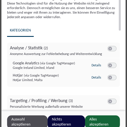
diesem Thema. Für diese wichtige Arbeit sind
Diese Technologien sind für die Nutzung der Website nicht zwingend
regelmäßige Tests unabdingbar. Diese sind
erforderlich. Dennoch ermöglichen sie es uns, einen besseren Service zu
bieten und enger mit Ihnen zu interagieren. Sie können Ihre Einwilligung
jedoch aufwändig und teuer.
jederzeit anpassen oder widerrufen.
KATEGORIEN
Ein Labortest einer Lebensmittel- oder Pflanzen-
Probe
auf rund 500 giftige Pestizide kostet
200 Euro
. Jede Spende hilft, damit wir weiterhin
Analyse / Statistik
(2)
Switch zum E
Anonyme Auswertung zur Fehlerbehebung und Weiterentwicklung
Nahrungsmittel und andere Produkte
genaustens unter die Lupe nehmen können.
Google Analytics
(via Google TagManager)
zu Google Analyti
Details
Google Ireland Limited, Irland
Herzlichen Dank!
Switch zum E
Hotjar
(via Google TagManager)
zu Hotjar
(via Googl
Details
Hotjar Limited, Malta
Switch zum 
GLOBAL 2000 bleibt seit über 20 Jahren am Ball:
Mit unserem
Pestizid-Reduktions-Programm
Targeting / Profiling / Werbung
(3)
(kurz: PRP) gelingt es uns, Pestizid-Rückstände
Switch zum E
Personalisierte Werbung außerhalb unserer Website
auf Obst und Gemüse in den Regalen der
Meta Pixel
(via Google TagManager)
Supermärkte zu reduzieren.
zu Meta Pixel
(via 
Details
Auswahl
Nichts
Alles
Meta Platforms Ireland Ltd., Irland
Switch zum 
akzeptieren
akzeptieren
akzeptieren