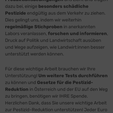
Vimeo
zu Vimeo
Details
Vimeo Inc., USA
dazu bei, einige
besonders schädliche
Switch zum 
YouTube
Pestizide
endgültig aus dem Verkehr zu ziehen.
zu YouTube
Details
Google Ireland Limited, Irland
Switch zum 
Dies gelingt uns, indem wir weiterhin
regelmäßige Stichproben
in anerkannten
Labors veranlassen,
forschen und informieren
,
Druck auf Politik und Landwirtschaft ausüben
und Wege aufzeigen, wie Landwirt:innen besser
unterstützt werden können.
Für diese wichtige Arbeit brauchen wir Ihre
Unterstützung!
Um weitere Tests durchführen
zu können und
Gesetze für die Pestizid-
Reduktion
in Österreich und der EU auf den Weg
zu bringen, benötigen wir IHRE Spende.
Herzlichen Dank, dass Sie unsere wichtige Arbeit
zur Pestizid-Reduktion unterstützen! Jeder Euro