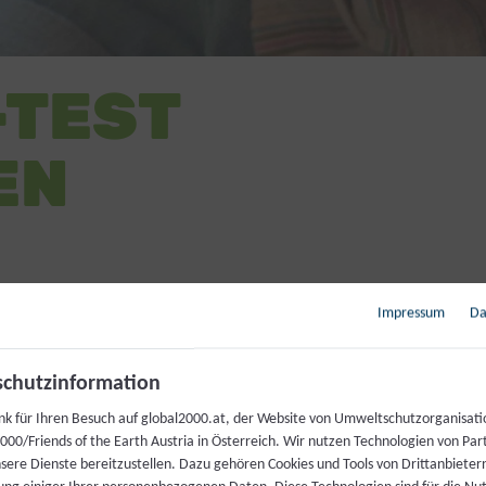
-TEST
EN
 Produkte wir auf besonders
Impressum
Da
AS, Phthalate,
erprüft haben und wie sie
chutzinformation
nk für Ihren Besuch auf global2000.at, der Website von Umweltschutzorganisati
00/Friends of the Earth Austria in Österreich. Wir nutzen Technologien von Par
nsere Dienste bereitzustellen. Dazu gehören Cookies und Tools von Drittanbieter