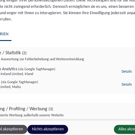
ung einiger Ihrer personenbezogenen Daten. Diese Technologien sind für die Nu
te nicht zwingend erforderlich. Dennoch ermöglichen sie es uns, einen besseren 
equem als E-Mail zu.
 und enger mit Ihnen zu interagieren. Sie können Ihre Einwilligung jederzeit anp
rrufen.
RIEN
 / Statistik
(2)
Auswertung zur Fehlerbehebung und Weiterentwicklung
 Analytics
(via Google TagManager)
zu
Details
Ireland Limited, Irland
r
(via Google TagManager)
zu
Details
Limited, Malta
ing / Profiling / Werbung
(3)
isierte Werbung außerhalb unserer Website
Pixel
(via Google TagManager)
zu
Details
l akzeptieren
Nichts akzeptieren
Alles akz
atforms Ireland Ltd., Irland