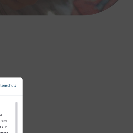
tenschutz
←
Zurück zur Übersicht
on
tnern
n zur