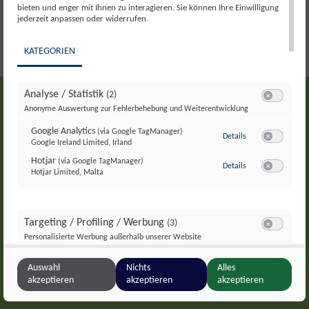
bieten und enger mit Ihnen zu interagieren. Sie können Ihre Einwilligung
GLOBAL 2000 / FOE Europe
jederzeit anpassen oder widerrufen.
KATEGORIEN
Analyse / Statistik
(2)
Switch zum E
Anonyme Auswertung zur Fehlerbehebung und Weiterentwicklung
Bleiben wir in
Google Analytics
(via Google TagManager)
zu Google Analyti
Kontakt?
Details
Google Ireland Limited, Irland
Switch zum E
Hotjar
(via Google TagManager)
zu Hotjar
(via Googl
Details
Hotjar Limited, Malta
Switch zum 
Newsletter
E-Mail-Adresse
Targeting / Profiling / Werbung
(3)
Switch zum E
Personalisierte Werbung außerhalb unserer Website
Meta Pixel
(via Google TagManager)
zu Meta Pixel
(via 
Details
Auswahl
Nichts
Alles
Meta Platforms Ireland Ltd., Irland
Switch zum 
akzeptieren
akzeptieren
akzeptieren
Google GTag
(via Google TagManager)
zu Google GTag
(v
Details
Google Ireland Limited, Irland
Switch zum 