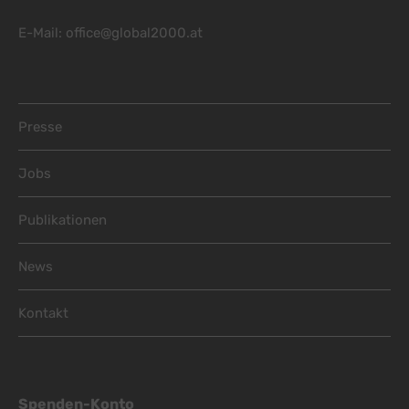
YouTube
zu YouTube
Details
Google Ireland Limited, Irland
Switch zum 
E-Mail:
office@global2000.at
Footer Menu
Presse
Jobs
Publikationen
News
Kontakt
Spenden-Konto