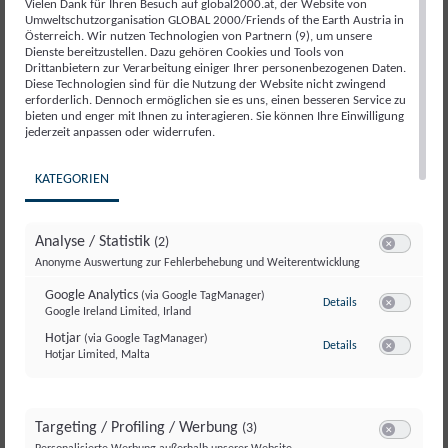
Vielen Dank für Ihren Besuch auf global2000.at, der Website von
Umweltschutzorganisation GLOBAL 2000/Friends of the Earth Austria in
Österreich. Wir nutzen Technologien von Partnern (9), um unsere
Wir müssen die wohl größte Wasserverschmutzung
Dienste bereitzustellen. Dazu gehören Cookies und Tools von
durch eine menschengemachte Chemikalie schnell in
Drittanbietern zur Verarbeitung einiger Ihrer personenbezogenen Daten.
Diese Technologien sind für die Nutzung der Website nicht zwingend
den Griff bekommen, damit wir auch in Zukunft unser
erforderlich. Dennoch ermöglichen sie es uns, einen besseren Service zu
Leitungswasser bedenkenlos trinken können.
bieten und enger mit Ihnen zu interagieren. Sie können Ihre Einwilligung
jederzeit anpassen oder widerrufen.
Unterschreiben Sie jetzt unsere Petition!
KATEGORIEN
Jetzt Petition unterschreiben!
Analyse / Statistik
(2)
Switch zum E
Anonyme Auswertung zur Fehlerbehebung und Weiterentwicklung
Google Analytics
(via Google TagManager)
zu Google Analyti
Details
Google Ireland Limited, Irland
Switch zum E
Hotjar
(via Google TagManager)
zu Hotjar
(via Googl
Details
Hotjar Limited, Malta
Switch zum 
Targeting / Profiling / Werbung
(3)
Switch zum E