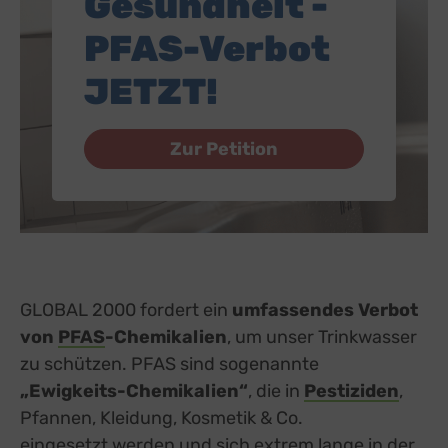
Gesundheit -
PFAS-Verbot
JETZT!
Zur Petition
GLOBAL 2000
fordert ein
umfassendes Verbot
von
PFAS
-Chemikalien
, um unser Trinkwasser
zu schützen. PFAS sind sogenannte
„Ewigkeits-Chemikalien“
, die in
Pestiziden
,
Pfannen, Kleidung, Kosmetik & Co.
eingesetzt werden und sich extrem lange in der