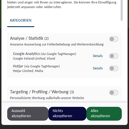
bieten und enger mit Ihnen zu interagieren. Sie können Ihre Einwilligung
jederzeit anpassen oder widerrufen.
KATEGORIEN
Analyse / Statistik
(2)
Switch zum E
Anonyme Auswertung zur Fehlerbehebung und Weiterentwicklung
Umweltschutzorganisation GLOBAL 2000/Friends
Google Analytics
of the Earth Austria
(via Google TagManager)
zu Google Analyti
Details
Google Ireland Limited, Irland
Switch zum E
Neustiftgasse 36
Hotjar
(via Google TagManager)
zu Hotjar
(via Googl
Details
Hotjar Limited, Malta
Switch zum 
1070 Wien
Targeting / Profiling / Werbung
(3)
Österreich
Switch zum E
Personalisierte Werbung außerhalb unserer Website
Meta Pixel
(via Google TagManager)
Tel: +43/1/812 57 30,
zu Meta Pixel
(via 
Details
Auswahl
Nichts
Alles
Meta Platforms Ireland Ltd., Irland
Switch zum 
akzeptieren
akzeptieren
akzeptieren
Google GTag
(via Google TagManager)
zu Google GTag
(v
Details
Fax: +43/1/812 57 28,
Google Ireland Limited, Irland
Switch zum 