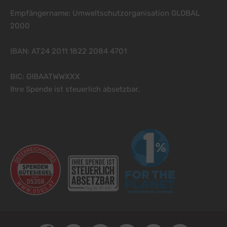
YouTube
zu YouTube
Details
Empfängername: Umweltschutzorganisation GLOBAL
Google Ireland Limited, Irland
Switch zum 
2000
IBAN: AT24 2011 1822 2084 4701
BIC: GIBAATWWXXX
Ihre Spende ist steuerlich absetzbar.