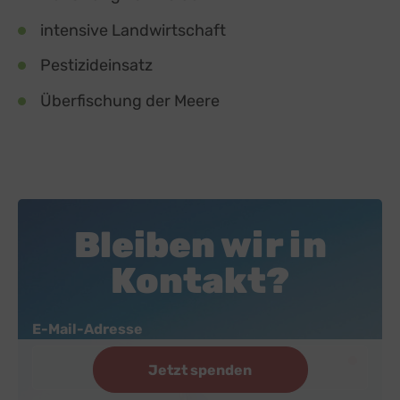
intensive Landwirtschaft
Pestizideinsatz
Überfischung der Meere
Bleiben wir in
Kontakt?
Newsletter
E-Mail-Adresse
Jetzt spenden