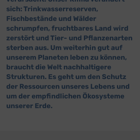
Switch zum E
Einbindung zusätzlicher Informationen
sich: Trinkwasserreserven,
Buzzsprout
Fischbestände und Wälder
zu Buzzsprout
Details
Higher Pixels, USA
Switch zum 
schrumpfen, fruchtbares Land wird
Facebook
zu Facebook
Details
Meta Platforms Ireland Ltd., Irland
zerstört und Tier- und Pflanzenarten
Switch zum 
Google Forms (Free)
zu Google Forms (
Details
sterben aus. Um weiterhin gut auf
Google Ireland Limited, Irland
Switch zum E
unserem Planeten leben zu können,
Open Street Map
zu Open Street M
Details
OpenStreetMap Foundation
Switch zum 
braucht die Welt nachhaltigere
Spotteron Maps
zu Spotteron Maps
Details
Strukturen. Es geht um den Schutz
Spotteron GmbH, Österreich
Switch zum 
Typeform
der Ressourcen unseres Lebens und
zu Typeform
Details
TYPEFORM S.L., Spanien
Switch zum 
um der empfindlichen Ökosysteme
Vimeo
zu Vimeo
Details
Vimeo Inc., USA
unserer Erde.
Switch zum 
YouTube
zu YouTube
Details
Google Ireland Limited, Irland
Switch zum 