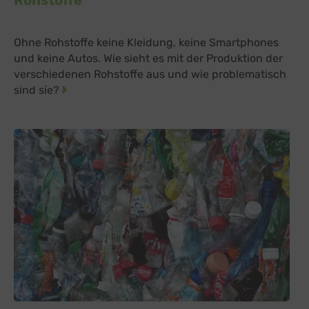
TYPEFORM S.L., Spanien
Switch zum 
Vimeo
zu Vimeo
Details
Vimeo Inc., USA
Switch zum 
Ohne Rohstoffe keine Kleidung, keine Smartphones
YouTube
und keine Autos. Wie sieht es mit der Produktion der
zu YouTube
Details
Google Ireland Limited, Irland
Switch zum 
verschiedenen Rohstoffe aus und wie problematisch
sind sie?