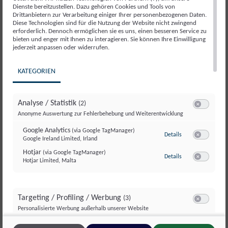
Lösungen
Dienste bereitzustellen. Dazu gehören Cookies und Tools von
Drittanbietern zur Verarbeitung einiger Ihrer personenbezogenen Daten.
Diese Technologien sind für die Nutzung der Website nicht zwingend
Österreich steht vor einem Müllproblem: Das
erforderlich. Dennoch ermöglichen sie es uns, einen besseren Service zu
Müllaufkommen hat sich pro Person in nur 30 Jahren
bieten und enger mit Ihnen zu interagieren. Sie können Ihre Einwilligung
fast verdoppelt. Welche Maßnahmen sind jetzt nötig,
jederzeit anpassen oder widerrufen.
um die Müllflut...
KATEGORIEN
Analyse / Statistik
(2)
Switch zum E
Anonyme Auswertung zur Fehlerbehebung und Weiterentwicklung
Google Analytics
(via Google TagManager)
zu Google Analyti
Details
Google Ireland Limited, Irland
Switch zum E
Hotjar
(via Google TagManager)
zu Hotjar
(via Googl
Details
Hotjar Limited, Malta
Switch zum 
Targeting / Profiling / Werbung
(3)
Switch zum E
Personalisierte Werbung außerhalb unserer Website
Meta Pixel
(via Google TagManager)
zu Meta Pixel