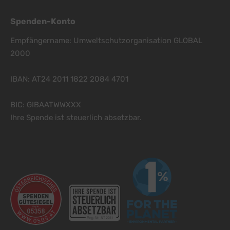
Vimeo Inc., USA
Switch zum 
YouTube
Spenden-Konto
zu YouTube
Details
Google Ireland Limited, Irland
Switch zum 
Empfängername: Umweltschutzorganisation GLOBAL
2000
IBAN: AT24 2011 1822 2084 4701
BIC: GIBAATWWXXX
Ihre Spende ist steuerlich absetzbar.