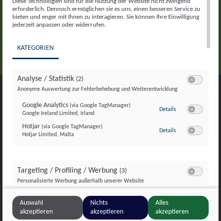
Diese Technologien sind für die Nutzung der Website nicht zwingend
erforderlich. Dennoch ermöglichen sie es uns, einen besseren Service zu
bieten und enger mit Ihnen zu interagieren. Sie können Ihre Einwilligung
jederzeit anpassen oder widerrufen.
KATEGORIEN
Analyse / Statistik
(2)
Switch zum E
Anonyme Auswertung zur Fehlerbehebung und Weiterentwicklung
Google Analytics
(via Google TagManager)
zu Google Analyti
Umweltschutzorganisation GLOBAL 2000/Friends
Details
Google Ireland Limited, Irland
Switch zum E
of the Earth Austria
Hotjar
(via Google TagManager)
zu Hotjar
(via Googl
Details
Hotjar Limited, Malta
Neustiftgasse 36
Switch zum 
1070 Wien
Targeting / Profiling / Werbung
(3)
Switch zum E
Personalisierte Werbung außerhalb unserer Website
Österreich
Meta Pixel
(via Google TagManager)
zu Meta Pixel
(via 
Details
Auswahl
Nichts
Alles
Meta Platforms Ireland Ltd., Irland
Switch zum 
Tel: +43/1/812 57 30,
akzeptieren
akzeptieren
akzeptieren
Google GTag
(via Google TagManager)
zu Google GTag