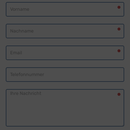
Vorname
Nachname
E-Mail
Nachricht