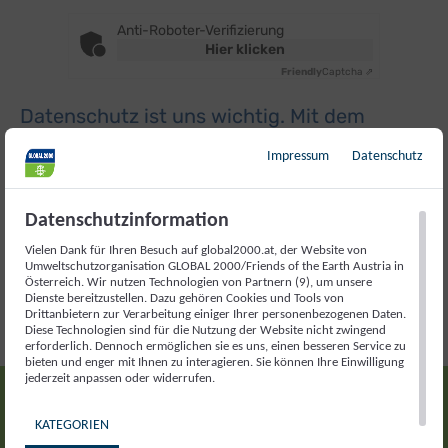
Anti-Roboter-Verifizierung
Hier klicken
Friendly
Captcha ⇗
Datenschutz ist uns wichtig. Mit dem
Absenden Ihrer Nachricht erklären Sie sich
Impressum
Datenschutz
mit unseren
Datenschutzbestimmungen
einverstanden.
Datenschutzinformation
Vielen Dank für Ihren Besuch auf global2000.at, der Website von
Umweltschutzorganisation GLOBAL 2000/Friends of the Earth Austria in
Österreich. Wir nutzen Technologien von Partnern (9), um unsere
Dienste bereitzustellen. Dazu gehören Cookies und Tools von
Drittanbietern zur Verarbeitung einiger Ihrer personenbezogenen Daten.
Diese Technologien sind für die Nutzung der Website nicht zwingend
erforderlich. Dennoch ermöglichen sie es uns, einen besseren Service zu
bieten und enger mit Ihnen zu interagieren. Sie können Ihre Einwilligung
jederzeit anpassen oder widerrufen.
Bleiben wir in
KATEGORIEN