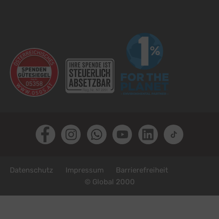
Facebook
Instagram
Whatsapp
Youtube
LinkedIn
TikTok
Fußzeile
Datenschutz
Impressum
Barrierefreiheit
© Global 2000