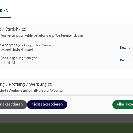
RIEN
 / Statistik
(2)
Auswertung zur Fehlerbehebung und Weiterentwicklung
Anti-Roboter-Verifizierung
Hier klicken
 Analytics
(via Google TagManager)
zu
Details
Ireland Limited, Irland
Friendly
Captcha ⇗
r
(via Google TagManager)
zu
Details
 wichtig. Mit dem Absenden Ihrer Nachricht erklä
Limited, Malta
tzbestimmungen
einverstanden.
ing / Profiling / Werbung
(3)
isierte Werbung außerhalb unserer Website
Pixel
(via Google TagManager)
zu
Details
l akzeptieren
Nichts akzeptieren
Alles akz
atforms Ireland Ltd., Irland
e GTag
(via Google TagManager)
z
Details
Ireland Limited, Irland
unce
(via Google TagManager)
z
Details
ce, Kanada