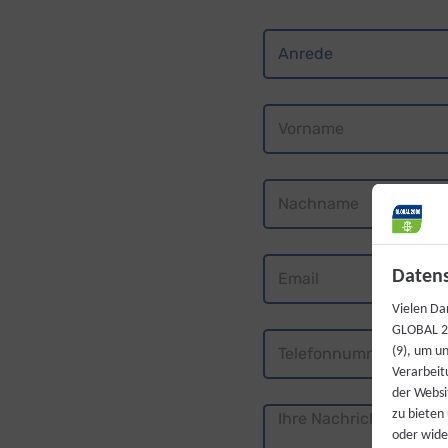
Anrede
Vorname
Nachname
E-Mail
Datens
Vielen Da
GLOBAL 20
(9), um u
Verarbeit
der Websi
Nachricht
zu bieten
oder wide