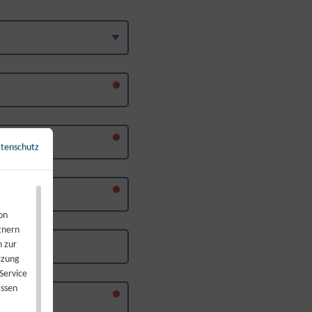
tenschutz
←
Zurück zur Übersicht
on
tnern
n zur
tzung
Service
assen