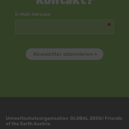
Kontakt?
Newsletter
E-Mail-Adresse
Umweltschutzorganisation GLOBAL 2000/Friends
of the Earth Austria