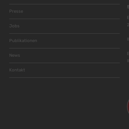
Footer Menu
Presse
Jobs
Publikationen
News
I
Kontakt