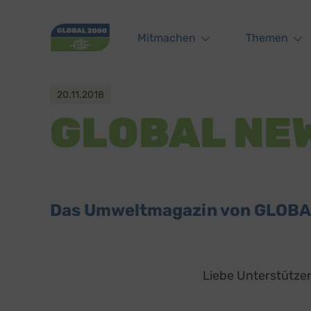
Main navigation
Mitmachen
Themen
20.11.2018
GLOBAL NEW
Das Umweltmagazin von GLOBAL 
Liebe Unterstützeri