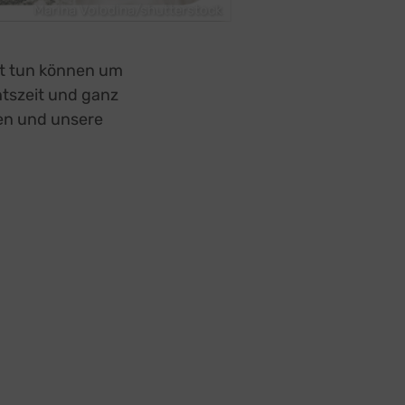
Marina Volodina/shutterstock
st tun können um
tszeit und ganz
zen und unsere