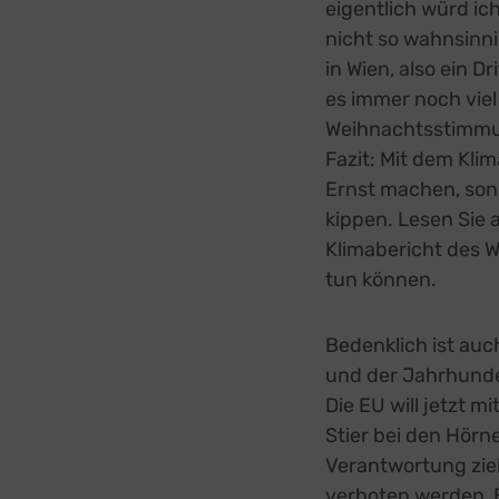
eigentlich würd ic
nicht so wahnsinn
in Wien, also ein Dr
es immer noch viel
Weihnachtsstimmu
Fazit: Mit dem Klim
Ernst machen, sons
kippen. Lesen Sie 
Klimabericht des W
tun können.
Bedenklich ist auc
und der Jahrhunde
Die EU will jetzt m
Stier bei den Hörn
Verantwortung zie
verboten werden, B