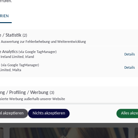
rrufen.
RIEN
 / Statistik
(2)
Auswertung zur Fehlerbehebung und Weiterentwicklung
 Analytics
(via Google TagManager)
zu
Details
Ireland Limited, Irland
r
(via Google TagManager)
Finanzreport USO 2024
zu
Details
Limited, Malta
Hier finden Sie die Daten zur Finanzierung der
I
ing / Profiling / Werbung
(3)
Umweltschutzorganisation (USO) aus 2024.
W
isierte Werbung außerhalb unserer Website
I
Pixel
U
(via Google TagManager)
zu
Details
l akzeptieren
Nichts akzeptieren
Alles akz
atforms Ireland Ltd., Irland
e GTag
(via Google TagManager)
z
Details
Ireland Limited, Irland
unce
(via Google TagManager)
z