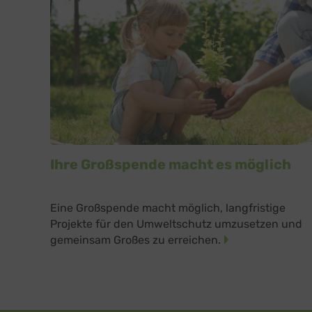
Unboun
Sonsti
Einbindun
Buzzs
Higher 
Faceb
Meta Pl
Google
Ihre Großspende macht es möglich
Google 
Open 
OpenSt
Eine Großspende macht möglich, langfristige
Spott
Projekte für den Umweltschutz umzusetzen und
Spotte
gemeinsam Großes zu erreichen.
Typef
TYPEFO
Vimeo
Vimeo 
YouTu