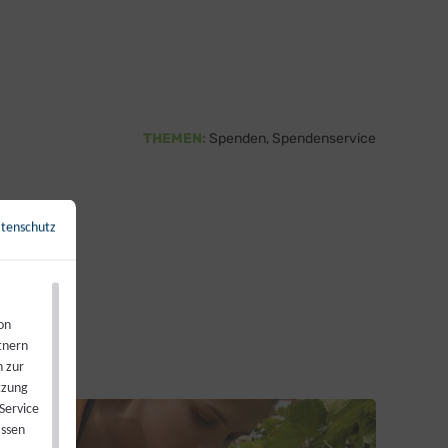
THEMEN:
Spenden
Spendenservice
tenschutz
←
Zurück zur Übersicht
on
tnern
n zur
tzung
Service
assen