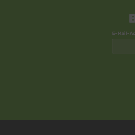
Google 
Newsletter
E-Mail-A