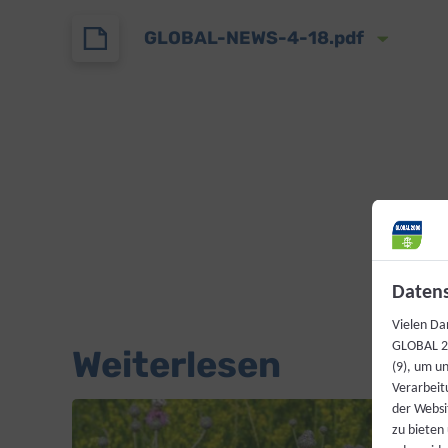
GLOBAL-NEWS-4-18.pdf
Datens
Vielen Da
GLOBAL 20
Weiterlesen
(9), um u
Verarbeit
der Websi
zu bieten