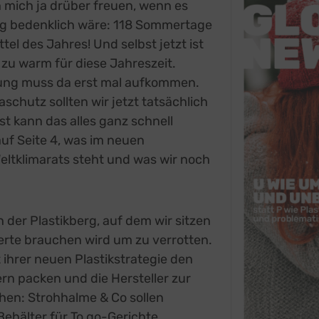
h mich ja drüber freuen, wenn es
ig bedenklich wäre: 118 Sommertage
ittel des Jahres! Und selbst jetzt ist
 zu warm für diese Jahreszeit.
ng muss da erst mal aufkommen.
aschutz sollten wir jetzt tatsächlich
t kann das alles ganz schnell
auf Seite 4, was im neuen
eltklimarats steht und was wir noch
h der Plastikberg, auf dem wir sitzen
rte brauchen wird um zu verrotten.
it ihrer neuen Plastikstrategie den
ern packen und die Hersteller zur
hen: Strohhalme & Co sollen
ehälter für To go-Gerichte