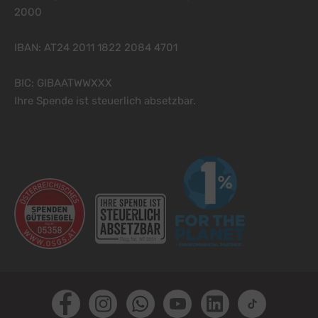
2000
IBAN: AT24 2011 1822 2084 4701
BIC: GIBAATWWXXX
Ihre Spende ist steuerlich absetzbar.
Facebook
Instagram
Whatsapp
Youtube
LinkedIn
TikTok