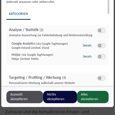
jederzeit anpassen oder widerrufen.
KATEGORIEN
Analyse / Statistik
(2)
Switch zum E
Anonyme Auswertung zur Fehlerbehebung und Weiterentwicklung
Google Analytics
(via Google TagManager)
zu Google Analyti
Details
Google Ireland Limited, Irland
Switch zum E
Hotjar
(via Google TagManager)
zu Hotjar
(via Googl
Details
Hotjar Limited, Malta
Switch zum 
Targeting / Profiling / Werbung
(3)
Switch zum E
GLOBAL NEWS VOL. 1 - 2025
Personalisierte Werbung außerhalb unserer Website
Meta Pixel
(via Google TagManager)
zu Meta Pixel
(via 
Details
Auswahl
Nichts
Alles
Meta Platforms Ireland Ltd., Irland
Switch zum 
akzeptieren
akzeptieren
akzeptieren
In der neuen Ausgabe geht es um unseren großen
Google GTag
(via Google TagManager)
zu Google GTag
(v
Details
Wein-Test, das Aufspüren von Schadstoffen in Ihrem
Google Ireland Limited, Irland
Switch zum 
Zuhause und die fortwährende Kinder- und
Unbounce
(via Google TagManager)
zu Unbounce
(via 