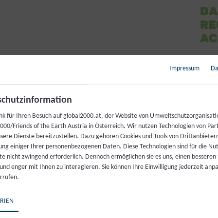
DA
RE
AC
Impressum
Da
 gemeinsame Lernorte zu schaffen, wo sich
Kinder spie
rungen
mit Themen wie ökologisches Garteln, Wertsch
chutzinformation
sowie nachhaltigen Konsum und Müllvermeidung ause
nk für Ihren Besuch auf global2000.at, der Website von Umweltschutzorganisati
00/Friends of the Earth Austria in Österreich. Wir nutzen Technologien von Par
nser diesjähriger
Raupentag
sein. „Die Kinder kommen 
nsere Dienste bereitzustellen. Dazu gehören Cookies und Tools von Drittanbieter
ung einiger Ihrer personenbezogenen Daten. Diese Technologien sind für die Nu
nen heraus. Und wenn sie dann die bunten, kleinen
te nicht zwingend erforderlich. Dennoch ermöglichen sie es uns, einen besseren 
er sogar in der Hand halten dürfen, werden sie ganz s
 und enger mit Ihnen zu interagieren. Sie können Ihre Einwilligung jederzeit anp
n“, erzählt Linhard von seinen Erfahrungen der verg
rrufen.
RIEN