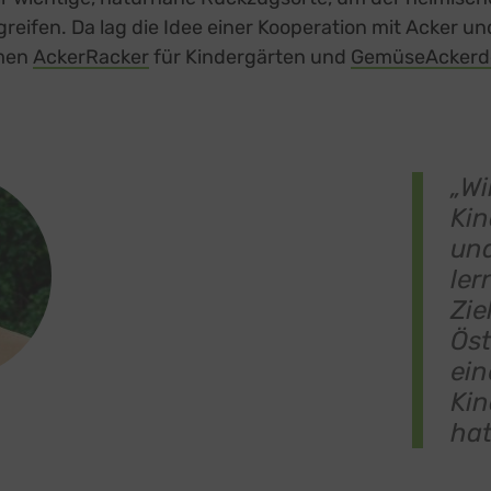
greifen. Da lag die Idee einer Kooperation mit Acker un
men
AckerRacker
external link, opens in a new tab
für Kindergärten und
GemüseAckerd
„Wi
Kin
und
ler
Zie
Öst
ein
Kin
hat