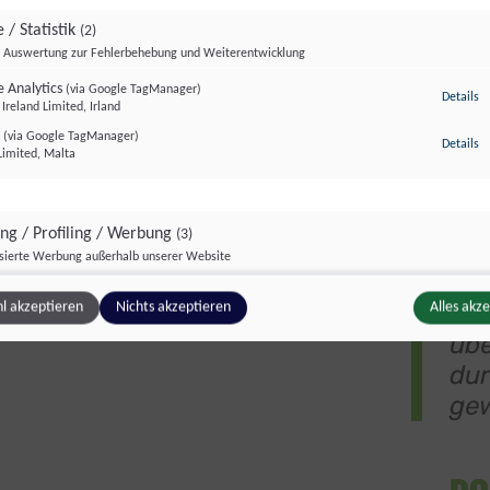
 / Statistik
(2)
„Wi
Auswertung zur Fehlerbehebung und Weiterentwicklung
Par
 Analytics
(via Google TagManager)
Öst
zu
Details
Ireland Limited, Irland
lei
r
(via Google TagManager)
zu
Details
ver
Limited, Malta
wid
päd
ing / Profiling / Werbung
(3)
Gem
isierte Werbung außerhalb unserer Website
Ler
Pixel
(via Google TagManager)
zu
Details
erl
l akzeptieren
Nichts akzeptieren
Alles akz
atforms Ireland Ltd., Irland
übe
e GTag
(via Google TagManager)
z
Details
Ireland Limited, Irland
du
unce
(via Google TagManager)
z
Details
ge
ce, Kanada
DO
ge Inhalte
(8)