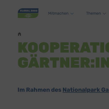
Main navigation
Mitmachen
Themen
Pfadnavigation
KOOPERATIO
GÄRTNER:IN
Im Rahmen des
Nationalpark Ga