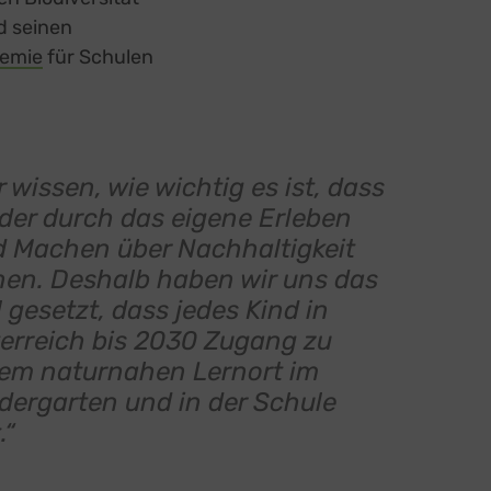
d seinen
emie
external link, opens in a new tab
für Schulen
r wissen, wie wichtig es ist, dass
der durch das eigene Erleben
 Machen über Nachhaltigkeit
nen. Deshalb haben wir uns das
l gesetzt, dass jedes Kind in
erreich bis 2030 Zugang zu
em naturnahen Lernort im
dergarten und in der Schule
.“