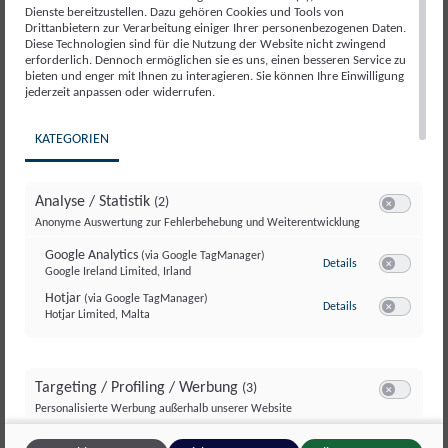
Dienste bereitzustellen. Dazu gehören Cookies und Tools von
Drittanbietern zur Verarbeitung einiger Ihrer personenbezogenen Daten.
Diese Technologien sind für die Nutzung der Website nicht zwingend
Eine EBI wird von der Europäischen Kommission
erforderlich. Dennoch ermöglichen sie es uns, einen besseren Service zu
bieten und enger mit Ihnen zu interagieren. Sie können Ihre Einwilligung
akzeptiert, wenn sie mehr als 1 Million validierte
jederzeit anpassen oder widerrufen.
Unterschriften erreicht, wobei die
Ungültigkeitsquote erfahrugsgemäß zwischen
KATEGORIEN
10 und 15 % liegt. Die Organisatoren gehen davon
aus, dass die EBI erfolgreich sein wird, da über
Analyse / Statistik
(2)
1,15 Millionen Unterschriften erreicht wurden.
Switch zum E
Anonyme Auswertung zur Fehlerbehebung und Weiterentwicklung
Hier werden auch die Tausende von
Google Analytics
(via Google TagManager)
zu Google Analyti
Details
Papierunterschriften berücksichtigt, die noch
Google Ireland Limited, Irland
Switch zum E
gezählt und in die endgültige Berechnung
Hotjar
(via Google TagManager)
zu Hotjar
(via Googl
Details
Hotjar Limited, Malta
einbezogen werden.
Switch zum 
Bislang wurden nur 6 der 108 eingeleiteten EBIs
Targeting / Profiling / Werbung
(3)
Switch zum E
von der Europäischen Kommission als erfolgreich
Personalisierte Werbung außerhalb unserer Website
validiert (< 6 %). Erfolgreiche EBIs zwingen die
Meta Pixel
(via Google TagManager)
zu Meta Pixel
(via 