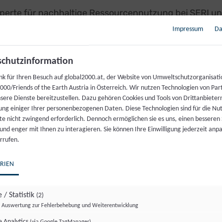
perte für nachhaltige Ressourcennutzung bei SERI un
ärt: „Weltweit entspricht die Größe des von Ackerfläch
Impressum
Da
 asiatischen Kontinent. In den vergangenen fünfzig
ast zwölf Prozent an. Gleichzeitig benötigen wir abe
chutzinformation
flächen, Infrastruktur, Industrie, etc. Jede Zunahme e
nk für Ihren Besuch auf global2000.at, der Website von Umweltschutzorganisati
d also auf Kosten der anderen oder der Umwelt gehen
00/Friends of the Earth Austria in Österreich. Wir nutzen Technologien von Par
lsverflechtungen ist Europa stark von Land in anderen
nsere Dienste bereitzustellen. Dazu gehören Cookies und Tools von Drittanbieter
s in Form von Produkten, die auf Flächen in China un
ung einiger Ihrer personenbezogenen Daten. Diese Technologien sind für die Nu
ach Europa gelangen. Einige der nach Europa export
te nicht zwingend erforderlich. Dennoch ermöglichen sie es uns, einen besseren 
 und enger mit Ihnen zu interagieren. Sie können Ihre Einwilligung jederzeit anp
ht einmal die Produktion von Grundnahrungsmitteln 
rrufen.
 den eigenen Flächen sicherstellen. Die Nachfrage in
z zur Selbstversorgung.
RIEN
nger nach Land zur Befriedigung des Konsums zeig
 / Statistik
(2)
n „land grabbing“, auf Deutsch „Landraub“. Darunter 
Auswertung zur Fehlerbehebung und Weiterentwicklung
völkerung bestellte Flächen (die oft aufgrund des Gew
 Analytics
(via Google TagManager)