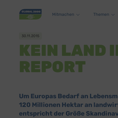
Main navigation
Mitmachen
Themen
30.11.2015
KEIN LAND I
REPORT
Um Europas Bedarf an Lebensmit
120 Millionen Hektar an landwir
entspricht der Größe Skandina