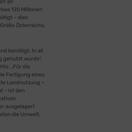
rf an
twa 120 Millionen
ötigt – dies
 Größe Österreichs.
d benötigt. In all
g genutzt wurde“,
ts: „Für die
ie Fertigung eines
ekte Landnutzung –
d – ist den
gativen
er ausgelagert
sten die Umwelt,