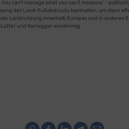
. ‚You can’t manage what you can’t measure‘ – politisc
ook
zu
Details
atforms Ireland Ltd., Irland
sung des Land-Fußabdrucks beinhalten, um dann ef
 Forms (Free)
zu
 der Landnutzung innerhalb Europas und in anderen E
Details
Ireland Limited, Irland
n Lutter und Kernegger einstimmig.
Street Map
zu
Details
reetMap Foundation
eron Maps
zu
Details
ron GmbH, Österreich
orm
zu
Details
RM S.L., Spanien
z
Details
Inc., USA
be
zu
Details
Ireland Limited, Irland