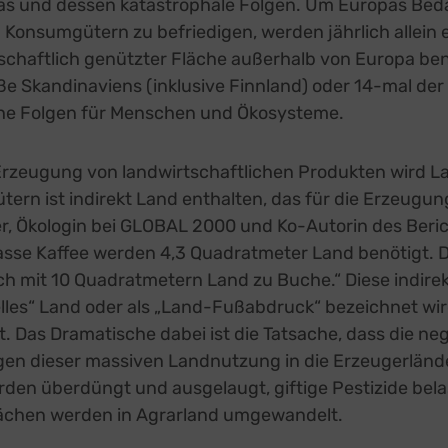
s und dessen katastrophale Folgen. Um Europas Beda
Konsumgütern zu befriedigen, werden jährlich allein e
schaftlich genützter Fläche außerhalb von Europa ben
ße Skandinaviens (inklusive Finnland) oder 14-mal der
he Folgen für Menschen und Ökosysteme.
 Erzeugung von landwirtschaftlichen Produkten wird Lan
rn ist indirekt Land enthalten, das für die Erzeugun
r, Ökologin bei GLOBAL 2000 und Ko-Autorin des Berich
asse Kaffee werden 4,3 Quadratmeter Land benötigt. D
ch mit 10 Quadratmetern Land zu Buche.“ Diese indir
uelles“ Land oder als „Land-Fußabdruck“ bezeichnet wir
 Das Dramatische dabei ist die Tatsache, dass die ne
n dieser massiven Landnutzung in die Erzeugerländ
den überdüngt und ausgelaugt, giftige Pestizide bela
ächen werden in Agrarland umgewandelt.