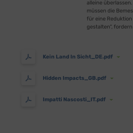
alleine überlassen
Faceb
Meta Pl
müssen die Bemes
Google
für eine Reduktion
Google 
gestalten“, forder
Open 
OpenSt
Spott
Spotte
Typef
Kein Land In Sicht_DE.pdf
TYPEFO
Vimeo
Vimeo 
Hidden Impacts_GB.pdf
YouTu
Google 
Impatti Nascosti_IT.pdf