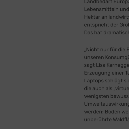
Landbedarf Europa
Lebensmitteln und 
Hektar an landwirt
entspricht der Grö
Das hat dramatisc
„Nicht nur für die
unseren Konsumgüte
sagt Lisa Kernegge
Erzeugung einer T
Laptops schlägt si
die auch als „virt
wenigsten bewusst.
Umweltauswirkunge
werden: Böden wer
unberührte Waldfl