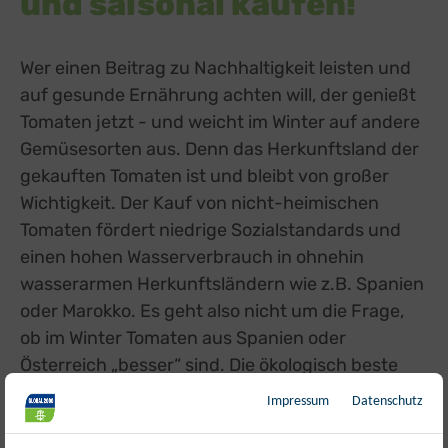
und saisonal kaufen!
Wer einen Beitrag zu Nachhaltigkeit leisten und
auf gesunde Ernährung achten will, der genießt
Tomaten jetzt - und weicht im Winter auf andere
Gemüsesorten aus. Denn das Herkunftsland der
gekauften Tomaten ist und bleibt von großer
Wichtigkeit. Der Kauf von nicht-heimischen
Tomaten fördert niedrige Sozialstandards und
einen hohen Wasserverbrauch in ohnehin
wasserarmen Herkunftsländern wie z.B. Spanien
oder Marokko. Es geht also nicht um die Frage,
ob im Winter Tomaten aus Spanien oder
Österreich „besser“ sind. Die ökologisch beste
Tomate ist die, die jetzt in Österreich Saison hat
Impressum
Datenschutz
und biologisch produziert wird.