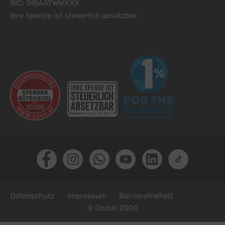
BIC: GIBAATWWXXX
Ihre Spende ist steuerlich absetzbar.
Facebook
Instagram
Whatsapp
Youtube
LinkedIn
TikTok
Fußzeile
Datenschutz
Impressum
Barrierefreiheit
© Global 2000