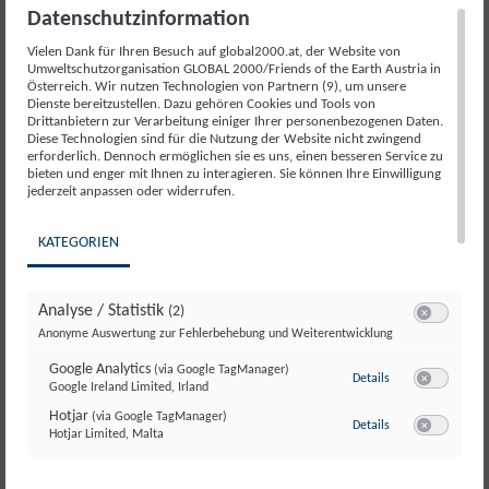
Datenschutzinformation
Vielen Dank für Ihren Besuch auf global2000.at, der Website von
Umweltschutzorganisation GLOBAL 2000/Friends of the Earth Austria in
Österreich. Wir nutzen Technologien von Partnern (9), um unsere
Dienste bereitzustellen. Dazu gehören Cookies und Tools von
Drittanbietern zur Verarbeitung einiger Ihrer personenbezogenen Daten.
Diese Technologien sind für die Nutzung der Website nicht zwingend
erforderlich. Dennoch ermöglichen sie es uns, einen besseren Service zu
bieten und enger mit Ihnen zu interagieren. Sie können Ihre Einwilligung
jederzeit anpassen oder widerrufen.
Weiterlesen
KATEGORIEN
Analyse / Statistik
(2)
Switch zum E
Anonyme Auswertung zur Fehlerbehebung und Weiterentwicklung
Google Analytics
(via Google TagManager)
zu Google Analyti
Details
Google Ireland Limited, Irland
Switch zum E
Hotjar
(via Google TagManager)
zu Hotjar
(via Googl
Details
Hotjar Limited, Malta
Switch zum 