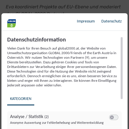
Eva koordiniert Projekte auf EU-Ebene und moderiert
den GLOBAL 2000 Podcast
Impressum
Datenschutz
aktuelle Projekte:
Mestá.Záhrady.Rozmanitost'/ Städte.Gärten.Vielfalt.
Datenschutzinformation
Podcast
Vielen Dank für Ihren Besuch auf global2000.at, der Website von
Umweltschutzorganisation GLOBAL 2000/Friends of the Earth Austria in
Österreich. Wir nutzen Technologien von Partnern (9), um unsere
Kontakt
Dienste bereitzustellen. Dazu gehören Cookies und Tools von
Drittanbietern zur Verarbeitung einiger Ihrer personenbezogenen Daten.
Diese Technologien sind für die Nutzung der Website nicht zwingend
erforderlich. Dennoch ermöglichen sie es uns, einen besseren Service zu
bieten und enger mit Ihnen zu interagieren. Sie können Ihre Einwilligung
jederzeit anpassen oder widerrufen.
KATEGORIEN
Analyse / Statistik
(2)
Switch zum E
Anonyme Auswertung zur Fehlerbehebung und Weiterentwicklung