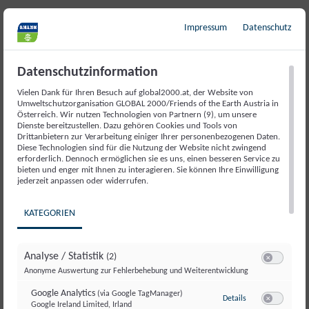
Weiterlesen
Impressum
Datenschutz
Datenschutzinformation
Vielen Dank für Ihren Besuch auf global2000.at, der Website von
Umweltschutzorganisation GLOBAL 2000/Friends of the Earth Austria in
Österreich. Wir nutzen Technologien von Partnern (9), um unsere
Dienste bereitzustellen. Dazu gehören Cookies und Tools von
Drittanbietern zur Verarbeitung einiger Ihrer personenbezogenen Daten.
Diese Technologien sind für die Nutzung der Website nicht zwingend
erforderlich. Dennoch ermöglichen sie es uns, einen besseren Service zu
bieten und enger mit Ihnen zu interagieren. Sie können Ihre Einwilligung
jederzeit anpassen oder widerrufen.
KATEGORIEN
Livestream: Pressekonferenz - GLOBAL
Analyse / Statistik
(2)
2000 Klimaklage – Nächste Schritte
Switch zum E
Anonyme Auswertung zur Fehlerbehebung und Weiterentwicklung
Gemeinsam mit der Umweltschutzorganisation
Google Analytics
(via Google TagManager)
zu Google Analyti
Details
GLOBAL 2000 forderten vier Betroffene der Klimakrise
Google Ireland Limited, Irland