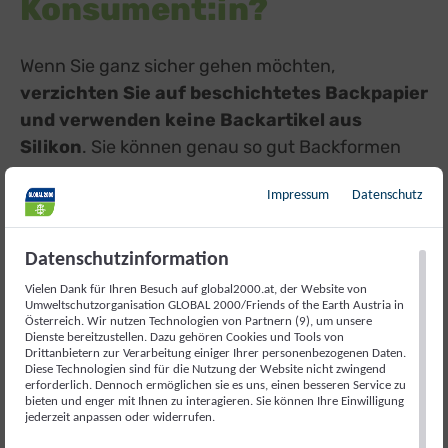
Konsument:in?
Wenn Sie ganz sicher gehen möchten,
verzichten Sie auf beschichtetes Backpapier
und verwenden keine Backartikel aus
Silikon
. Sie können genau so gut Backformen
oder -bleche aus Glas, Emaille oder Keramik
Impressum
Datenschutz
einfetten, um ein Ankleben des Teigs zu
verhindern.
Datenschutzinformation
WOLLEN SIE MEHR DARÜBER
Vielen Dank für Ihren Besuch auf global2000.at, der Website von
Umweltschutzorganisation GLOBAL 2000/Friends of the Earth Austria in
ERFAHREN, WELCHE PRODUKTE
Österreich. Wir nutzen Technologien von Partnern (9), um unsere
Dienste bereitzustellen. Dazu gehören Cookies und Tools von
IM HAUSHALT BESONDERS
Drittanbietern zur Verarbeitung einiger Ihrer personenbezogenen Daten.
Diese Technologien sind für die Nutzung der Website nicht zwingend
PROBLEMATISCH SIND UND
erforderlich. Dennoch ermöglichen sie es uns, einen besseren Service zu
bieten und enger mit Ihnen zu interagieren. Sie können Ihre Einwilligung
WELCHE SICHEREN
jederzeit anpassen oder widerrufen.
ALTERNATIVEN ES GIBT?