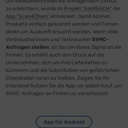
Um Konsument:innen die Anfrage nach SVHCs
zu erleichtern, wurde im
Projekt ‪“AskREACH“
die
App ‪“Scan4Chem“
external link, opens in a new tab
entwickelt. Damit können
Produkte einfach gescannt werden und Firmen
direkt um Auskunft ersucht werden. Wenn viele
Verbraucherinnen und Verbraucher
SVHC-
Anfragen stellen
, ist das ein klares Signal an die
Firmen. Es erhöht auch den Druck auf die
Unternehmen, sich um ihre Lieferketten zu
kümmern und die Substitution von gefährlichen
Chemikalien voran zu treiben. Zeigen Sie Ihr
Interesse! Nutzen Sie die App vor jedem Kauf, um
SVHC-Anfragen an Firmen zu verschicken!
App für Android