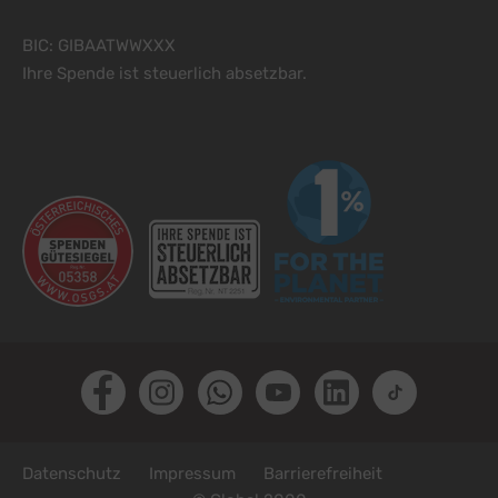
BIC: GIBAATWWXXX
Ihre Spende ist steuerlich absetzbar.
Facebook
Instagram
Whatsapp
Youtube
LinkedIn
TikTok
Fußzeile
Datenschutz
Impressum
Barrierefreiheit