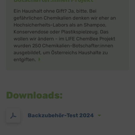
Ein Haushalt ohne Gift? Ja, bitte. Bei
Sonstige Inhalte
(8)
gefährlichen Chemikalien denken wir eher an
Switch zum E
Einbindung zusätzlicher Informationen
Hochsicherheits-Labors als an Shampoo,
Buzzsprout
Konservendose oder Plastikspielzeug. Das
zu Buzzsprout
Details
Higher Pixels, USA
Switch zum 
wollen wir ändern - im LIFE ChemBee Projekt
Facebook
zu Facebook
wurden 250 Chemikalien-Botschafter:innen
Details
Meta Platforms Ireland Ltd., Irland
Switch zum 
ausgebildet, um Österreichs Haushalte zu
Google Forms (Free)
zu Google Forms (
Details
entgiften.
Google Ireland Limited, Irland
Switch zum E
Open Street Map
zu Open Street M
Details
OpenStreetMap Foundation
Switch zum 
Spotteron Maps
zu Spotteron Maps
Details
Spotteron GmbH, Österreich
Switch zum 
Downloads:
Typeform
zu Typeform
Details
TYPEFORM S.L., Spanien
Switch zum 
Vimeo
zu Vimeo
Details
Vimeo Inc., USA
Backzubehör-Test 2024
Switch zum 
YouTube
zu YouTube
Details
Google Ireland Limited, Irland
Switch zum 