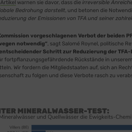
m
Artikel
external link, opens in a new tab
warnen sie davor, dass die
irreversible Anreich
lobale Bedrohung darstellt
, und betonen die Notwendi
eduzierung der Emissionen von TFA und seiner zahlre
Kommission vorgeschlagenen Verbot der beiden P
 wegen notwendig“
, sagt Salomé Roynel, politische R
entscheidender Schritt zur Reduzierung der TFA
 für fortpflanzungsgefährdende Rückstände in unsere
eln. Wir fordern die Mitgliedstaaten auf, sich an Rec
senschaft zu folgen und diese Verbote rasch zu verab