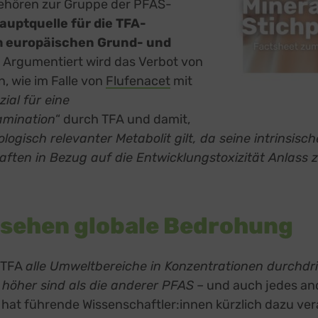
gehören zur Gruppe der PFAS-
auptquelle für die TFA-
m europäischen Grund- und
 Argumentiert wird das Verbot von
, wie im Falle von
Flufenacet
external link, opens in a 
mit
ial für eine
mination
“ durch TFA und damit,
ologisch relevanter Metabolit gilt, da seine intrinsisc
ften in Bezug auf die Entwicklungstoxizität Anlass 
 sehen globale Bedrohung
s TFA
alle Umweltbereiche in Konzentrationen durchdri
öher sind als die anderer PFAS
– und auch jedes an
 hat führende Wissenschaftler:innen kürzlich dazu ver