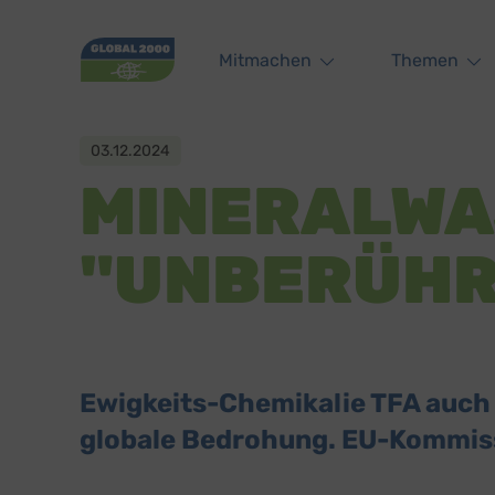
Main navigation
Mitmachen
Themen
03.12.2024
MINERALWAS
"UNBERÜHR
Ewigkeits-Chemikalie TFA auch
globale Bedrohung. EU-Kommissi