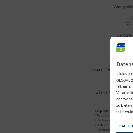
Datens
Vielen Da
GLOBAL 20
(9), um u
Verarbeit
der Websi
zu bieten
oder wide
KATEGO