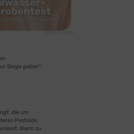
GLOBAL 2000
new tab
hen
zur Sorge geben
“.
ngt, die um
deren Pestizids
anlasst, Alarm zu