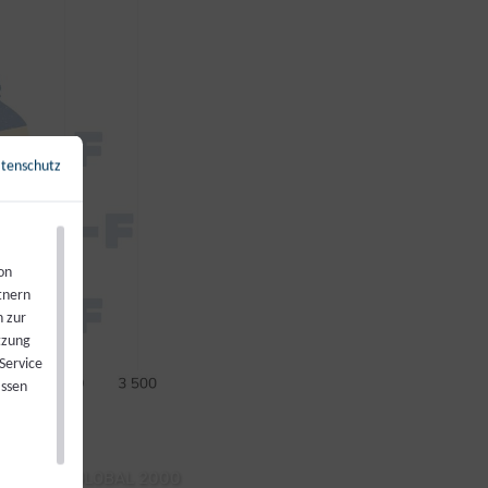
tenschutz
←
Zurück zur Übersicht
on
tnern
n zur
tzung
Service
assen
GLOBAL 2000