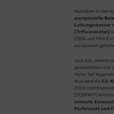
Nachdem in den let
europaweite Bel
Leitungswasser m
(Trifluoracetat)
b
2000 und PAN Europ
europaweit getest
Und das, obwohl d
geschützten und u
Meter tief liegen
Nun wird die
EU-K
2024 stattfinden
(SCOPAFF) erstmal
erneute Zulassun
Flufenacet und F