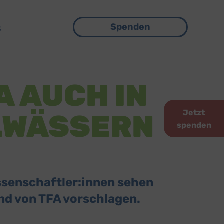
Menü
Spenden
 AUCH IN
Jetzt
LWÄSSERN
spenden
ssenschaftler:innen sehen
nd von TFA vorschlagen.