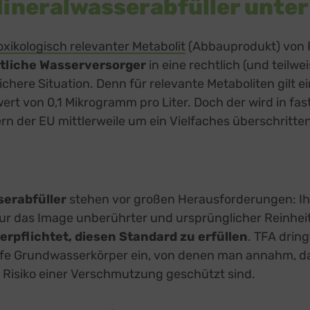
ineralwasserabfüller unter
oxikologisch relevanter Metabolit
(Abbauprodukt) von 
tliche Wasserversorger
in eine rechtlich (und teilwe
ichere Situation. Denn für relevante Metaboliten gilt ei
rt von 0,1 Mikrogramm pro Liter. Doch der wird in fast
 der EU mittlerweile um ein Vielfaches überschritten
erabfüller
stehen vor großen Herausforderungen: Ih
ur das Image unberührter und ursprünglicher Reinheit
erpflichtet, diesen Standard zu erfüllen
. TFA dring
efe Grundwasserkörper ein, von denen man annahm, da
m Risiko einer Verschmutzung geschützt sind.