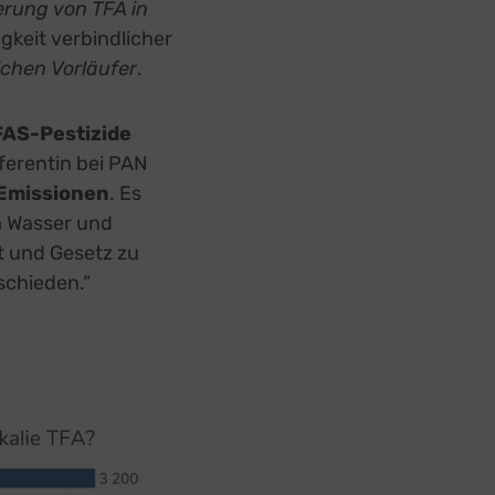
erung von TFA in
gkeit verbindlicher
ichen Vorläufer
.
FAS-Pestizide
eferentin bei PAN
-Emissionen
. Es
m Wasser und
ht und Gesetz zu
schieden.“