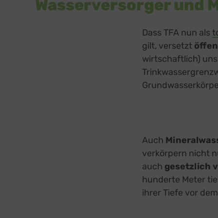
Wasserversorger und M
Dass TFA nun als
t
gilt, versetzt
öffen
wirtschaftlich) uns
Trinkwassergrenzwe
Grundwasserkörpern
Auch
Mineralwass
verkörpern nicht n
auch
gesetzlich v
hunderte Meter ti
ihrer Tiefe vor de