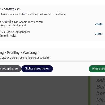
esteten Mineralwässer und Quellwässer enthält TFA.
 / Statistik
(2)
Auswertung zur Fehlerbehebung und Weiterentwicklung
 Analytics
(via Google TagManager)
zu
Details
Ireland Limited, Irland
„Ja
r
(via Google TagManager)
For
zu
Details
Limited, Malta
Was
Wis
Um
ing / Profiling / Werbung
(3)
isierte Werbung außerhalb unserer Website
ein
Pixel
gr
(via Google TagManager)
zu
Details
l akzeptieren
Nichts akzeptieren
Alles akz
atforms Ireland Ltd., Irland
Sch
e GTag
(via Google TagManager)
z
Details
seh
Ireland Limited, Irland
Bel
unce
(via Google TagManager)
z
Details
ce, Kanada
ber
Min