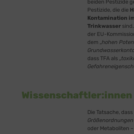
beiden Pestizide 
Pestizide, die die
H
Kontamination i
Trinkwasser
sind.
der EU-Kommission
dem „
hohen Potenz
Grundwasserkonta
dass TFA als „
toxik
Gefahreneigenscha
Wissenschaftler:innen
Die Tatsache, das
Größenordnungen h
oder Metaboliten –