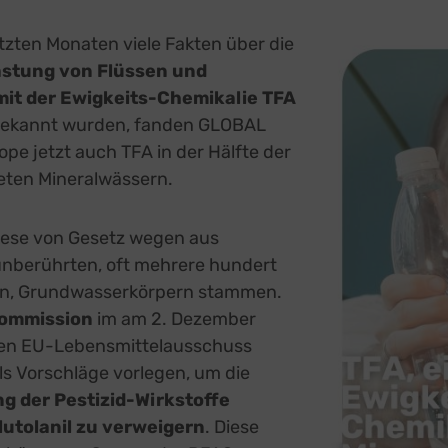
zten Monaten viele Fakten über die
astung von Flüssen und
it der Ewigkeits-Chemikalie TFA
ekannt wurden, fanden GLOBAL
e jetzt auch TFA in der Hälfte der
eten Mineralwässern.
iese von Gesetz wegen aus
nberührten, oft mehrere hundert
den, Grundwasserkörpern stammen.
ommission
im am 2. Dezember
den EU-Lebensmittelausschuss
s Vorschläge vorlegen, um die
g der Pestizid-Wirkstoffe
lutolanil zu verweigern
. Diese