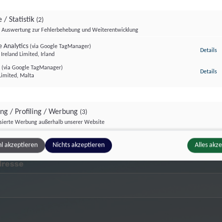
 / Statistik
(2)
Auswertung zur Fehlerbehebung und Weiterentwicklung
 Analytics
(via Google TagManager)
zu
Details
GLOBAL 2000
GLOBAL 20
Ireland Limited, Irland
r
(via Google TagManager)
zu
Details
Limited, Malta
ing / Profiling / Werbung
(3)
isierte Werbung außerhalb unserer Website
Bleiben wir in Kontakt
Pixel
(via Google TagManager)
zu
Details
l akzeptieren
Nichts akzeptieren
Alles akz
atforms Ireland Ltd., Irland
e GTag
(via Google TagManager)
dresse
z
Details
Ireland Limited, Irland
unce
(via Google TagManager)
z
Details
ce, Kanada