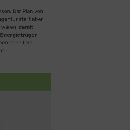
ssen. Der Plan von
gentur stellt aber
g
wären,
damit
 Energieträger
nen noch kein
ht.