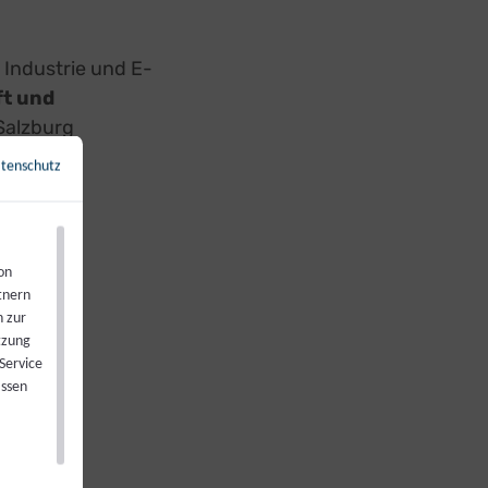
 Industrie und E-
ft und
Salzburg
tenschutz
←
Zurück zur Übersicht
on
tnern
n zur
tzung
Service
assen