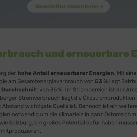
ge Inhalte
(8)
g zusätzlicher Informationen
prout
zu
Details
Pixels, USA
ook
zu
Details
atforms Ireland Ltd., Irland
 Forms (Free)
zu
Details
erbrauch und erneuerbare 
Ireland Limited, Irland
Street Map
zu
Details
reetMap Foundation
eron Maps
burg der
hohe Anteil erneuerbarer Energien
. Mit ein
zu
Details
ron GmbH, Österreich
rgie am Gesamtenergieverbrauch von
53 %
liegt Salzb
orm
zu
Details
n Durchschnit
t von 36 %. Im Strombereich ist der Ante
RM S.L., Spanien
urger Stromverbrauch liegt die Ökostromproduktion b
z
Details
Inc., USA
t Abstand wichtigste Quelle ist. Dennoch ist ein weite
be
zu
Details
ien notwendig um die Klimaziele in ganz Österreich z
Ireland Limited, Irland
wie Salzburg, ein großes Potential dafür haben müssen
 mitproduzieren.