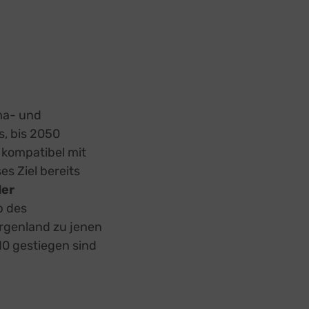
ima- und
s, bis 2050
t kompatibel mit
es Ziel bereits
der
b des
urgenland zu jenen
10 gestiegen sind