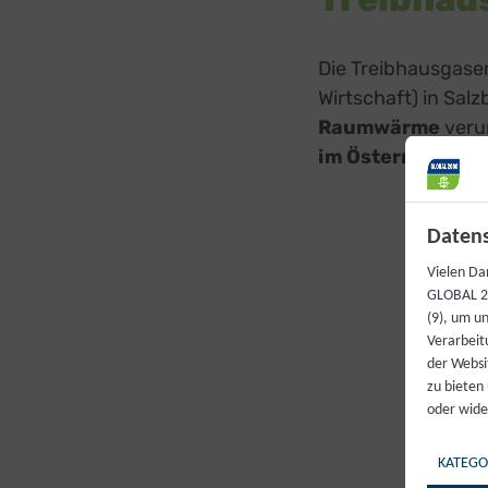
Die Treibhausgasem
Wirtschaft) in Sal
Raumwärme
verur
im Österreich-Sc
Datens
Vielen Da
GLOBAL 20
(9), um u
Verarbeit
der Websi
zu bieten
oder wide
KATEGO