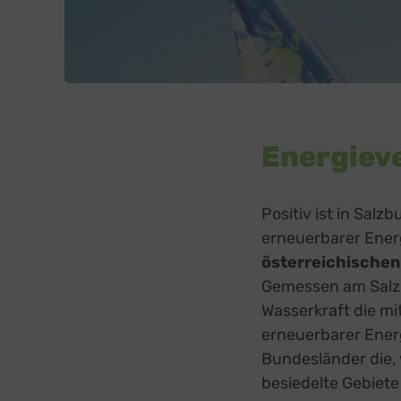
Sonsti
Einbindun
Buzzs
Higher 
Faceb
Meta Pl
Google
Energiev
Google 
Open 
OpenSt
Spott
Positiv ist in Salz
Spotte
erneuerbarer Ene
Typef
österreichische
TYPEFO
Gemessen am Salzb
Vimeo
Vimeo 
Wasserkraft die mi
YouTu
erneuerbarer Energ
Google 
Bundesländer die, 
besiedelte Gebiete