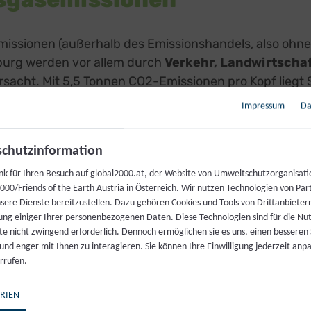
issionen (außerhalb des Emissionshandels, also ohne
zburg werden vor allem durch
Verkehr, Landwirtscha
sacht. Mit 5,5 Tonnen CO2-Emissionen pro Kopf liegt 
hnitt
.
Impressum
Da
chutzinformation
nk für Ihren Besuch auf global2000.at, der Website von Umweltschutzorganisati
00/Friends of the Earth Austria in Österreich. Wir nutzen Technologien von Par
nsere Dienste bereitzustellen. Dazu gehören Cookies und Tools von Drittanbieter
ung einiger Ihrer personenbezogenen Daten. Diese Technologien sind für die Nu
te nicht zwingend erforderlich. Dennoch ermöglichen sie es uns, einen besseren 
 und enger mit Ihnen zu interagieren. Sie können Ihre Einwilligung jederzeit anp
rrufen.
RIEN