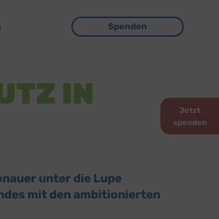
Menü
Spenden
UTZ IN
Jetzt
spenden
enauer unter die Lupe
ndes mit den ambitionierten