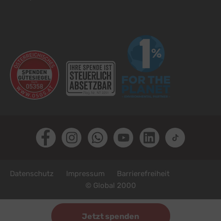
Facebook
Instagram
Whatsapp
Youtube
LinkedIn
TikTok
Fußzeile
Datenschutz
Impressum
Barrierefreiheit
© Global 2000
Jetzt spenden