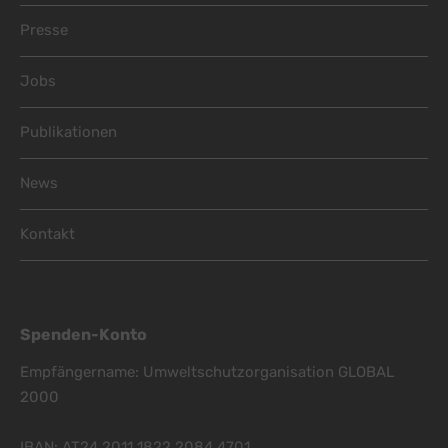
Footer Menu
Presse
Jobs
Publikationen
News
Kontakt
Spenden-Konto
Empfängername: Umweltschutzorganisation GLOBAL
2000
IBAN: AT24 2011 1822 2084 4701