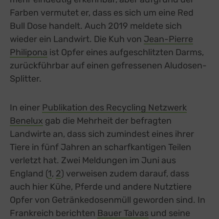
Farben vermutet er, dass es sich um eine Red
Bull Dose handelt. Auch 2019 meldete sich
wieder ein Landwirt. Die Kuh von
Jean-Pierre
Philipona
external link, opens in a new tab
ist Opfer eines aufgeschlitzten Darms,
zurückführbar auf einen gefressenen Aludosen-
Splitter.
In einer
Publikation des Recycling Netzwerk
Benelux
external link, opens in a new tab
gab die Mehrheit der befragten
Landwirte an, dass sich zumindest eines ihrer
Tiere in fünf Jahren an scharfkantigen Teilen
verletzt hat. Zwei Meldungen im Juni aus
England (
1
external link, opens in a new tab
,
2
external link, opens in a new tab
) verweisen zudem darauf, dass
auch hier Kühe, Pferde und andere Nutztiere
Opfer von Getränkedosenmüll geworden sind. In
Frankreich berichten
Bauer Talvas
external link, ope
und seine