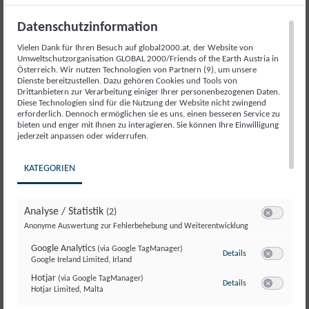
Datenschutzinformation
SCHAUEN SIE JETZT REIN UND TEILEN
Vielen Dank für Ihren Besuch auf global2000.at, der Website von
SIE IHN MIT IHREN FREUND:INNEN UND
Umweltschutzorganisation GLOBAL 2000/Friends of the Earth Austria in
Österreich. Wir nutzen Technologien von Partnern (9), um unsere
BEKANNTEN!
Dienste bereitzustellen. Dazu gehören Cookies und Tools von
Drittanbietern zur Verarbeitung einiger Ihrer personenbezogenen Daten.
Diese Technologien sind für die Nutzung der Website nicht zwingend
erforderlich. Dennoch ermöglichen sie es uns, einen besseren Service zu
bieten und enger mit Ihnen zu interagieren. Sie können Ihre Einwilligung
jederzeit anpassen oder widerrufen.
KATEGORIEN
Analyse / Statistik
(2)
Switch zum E
Anonyme Auswertung zur Fehlerbehebung und Weiterentwicklung
Google Analytics
(via Google TagManager)
zu Google Analyti
Details
Google Ireland Limited, Irland
Switch zum E
Hotjar
(via Google TagManager)
zu Hotjar
(via Googl
Details
Hotjar Limited, Malta
Switch zum 
Red Bull Dosen in der Natur verleihen Flügel!