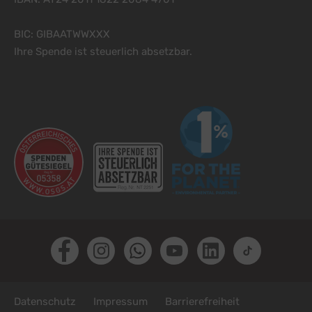
BIC: GIBAATWWXXX
Ihre Spende ist steuerlich absetzbar.
Facebook
Instagram
Whatsapp
Youtube
LinkedIn
TikTok
Fußzeile
Datenschutz
Impressum
Barrierefreiheit