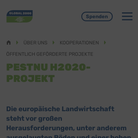
Menü
Spenden
Pfadnavigation
ÜBER UNS
KOOPERATIONEN
ÖFFENTLICH GEFÖRDERTE PROJEKTE
PESTNU H2020-
PROJEKT
Die europäische Landwirtschaft
steht vor großen
Herausforderungen, unter anderem
ausgelaugten Böden und einer hohen