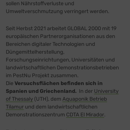
sollen Nährstoffverluste und
Umweltverschmutzung verringert werden.
Seit Herbst 2021 arbeitet GLOBAL 2000 mit 19
europäischen Partnerorganisationen aus den
Bereichen digitaler Technologien und
Düngemittelherstellung,
Forschungseinrichtungen, Universitäten und
landwirtschaftlichen Demonstrationsbetrieben
im PestNu Projekt zusammen.
Die
Versuchsflächen befinden sich in
Spanien und Griechenland.
In der
University
of Thessaly
external link, opens in a new tab
(UTH), dem
Aquaponik Betrieb
Tilamur
external link, opens in a new tab
und dem landwirtschaftlichen
Demonstrationszentrum
CDTA El Mirador
external li
.