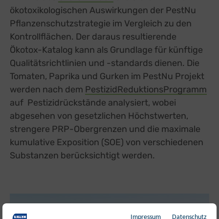
ökotoxikologischen Auswirkungen der PestNu
Pflanzenschutzstrategie im Vergleich zu den
Kontrollflächen. Der daraus resultierende
Ökotox-Katalog kann als Grundlage für künftige
Qualitätsrichtlinien und -standards dienen. Die
Tomaten, Paprika und Gurken im PestNu Projekt
werden nach dem
PestizidReduktionsProgramm
auf Pestizidrückstände analysiert, wobei
abgesehen von gesetzlichen Höchstwerten,
strengere PRP-Obergrenzen und die maximale
kumulative Exposition (SOE) von verschiedenen
Substanzen berücksichtigt werden.
Impressum
Datenschutz