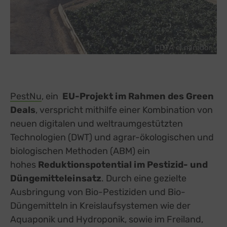
CDTA el mirador
PestNu
external link, opens in a new tab
, ein
EU-Projekt im Rahmen des Green
Deals
, verspricht mithilfe einer Kombination von
neuen digitalen und weltraumgestützten
Technologien (DWT) und agrar-ökologischen und
biologischen Methoden (ABM) ein
hohes
Reduktionspotential im Pestizid- und
Düngemitteleinsatz
. Durch eine gezielte
Ausbringung von Bio-Pestiziden und Bio-
Düngemitteln in Kreislaufsystemen wie der
Aquaponik und Hydroponik, sowie im Freiland,