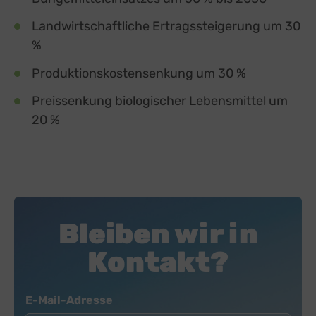
Landwirtschaftliche Ertragssteigerung um 30
%
Produktionskostensenkung um 30 %
Preissenkung biologischer Lebensmittel um
20 %
Bleiben wir in
Kontakt?
Newsletter
E-Mail-Adresse