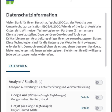
Datenschutzinformation
Vielen Dank für Ihren Besuch auf global2000.at, der Website von
Umweltschutzorganisation GLOBAL 2000/Friends of the Earth Austria in
Österreich. Wir nutzen Technologien von Partnern (9), um unsere
Dienste bereitzustellen. Dazu gehören Cookies und Tools von
Drittanbietern zur Verarbeitung einiger Ihrer personenbezogenen Daten.
CDTA el mirador
Diese Technologien sind für die Nutzung der Website nicht zwingend
erforderlich. Dennoch ermöglichen sie es uns, einen besseren Service zu
Agrarfläche für den Gemüseanbau
grü
bieten und enger mit Ihnen zu interagieren. Sie können Ihre Einwilligung
jederzeit anpassen oder widerrufen.
KATEGORIEN
Videos, die im Rahmen
des Projekts enstanden
Analyse / Statistik
(2)
Switch zum E
Anonyme Auswertung zur Fehlerbehebung und Weiterentwicklung
sind
Google Analytics
(via Google TagManager)
zu Google Analyti
Details
Google Ireland Limited, Irland
Switch zum E
Hotjar
(via Google TagManager)
zu Hotjar
(via Googl
Details
Hotjar Limited, Malta