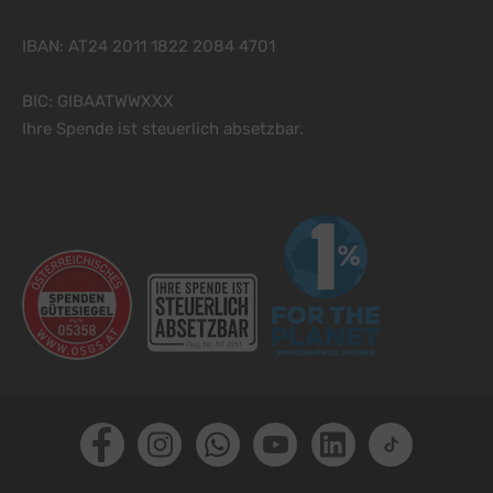
IBAN: AT24 2011 1822 2084 4701
BIC: GIBAATWWXXX
Ihre Spende ist steuerlich absetzbar.
Facebook
Instagram
Whatsapp
Youtube
LinkedIn
TikTok