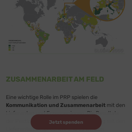
GLOBAL 2000
ZUSAMMENARBEIT AM FELD
Eine wichtige Rolle im PRP spielen die
Kommunikation und Zusammenarbeit
mit den
Lieferanten und
Erzeuger:innen
. Die Resultate
der Pestizidanalysen werden regelmäßig mit den
Jetzt spenden
Lieferan
t
en besprochen, und es werden