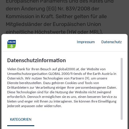
Europäischen Parlaments und des Rates
und
deren Änderung (EG) Nr. 839/2008 de
r
Kommission
in Kraft.
Seither gelten für alle
Mitgliedsländer der Europäischen Union
einheitliche Höchstwerte (HW oder MRL).
Impressum
Datenschutz
Die gesetzlichen Höchstwerte sind in der EU-
Verordnung VO (
EG) Nr. 396/2005 und deren
Datenschutzinformation
Änderungen und Ergänzungen ausgewiesen.
Die
Vielen Dank für Ihren Besuch auf global2000.at, der Website von
aktuellen EU-weit gültigen MRL's sind in der
EU-
Umweltschutzorganisation GLOBAL 2000/Friends of the Earth Austria in
Österreich. Wir nutzen Technologien von Partnern (9), um unsere
Pestiziddatenbank
external link, opens in a new tab
für die einzelnen Wirkstoffe
Dienste bereitzustellen. Dazu gehören Cookies und Tools von
bzw. Produkte zu finden.
Für Wirkstoffe, die nicht
Drittanbietern zur Verarbeitung einiger Ihrer personenbezogenen Daten.
Diese Technologien sind für die Nutzung der Website nicht zwingend
in der EU-Verordnung gelistet sind, gilt nach wie
erforderlich. Dennoch ermöglichen sie es uns, einen besseren Service zu
bieten und enger mit Ihnen zu interagieren. Sie können Ihre Einwilligung
vor die österreichische
jederzeit anpassen oder widerrufen.
Schädlingsbekämpfungsmittel-
Höchstwerteverordnung (SchäHöV). Ist für
KATEGORIEN
solche Wirkstoffe auch in der SchäHöV kein