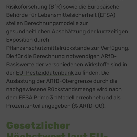
Risikoforschung (BfR) sowie die Europäische
Behörde für Lebensmittelsicherheit (EFSA)
stellen Berechnungsmodelle zur
gesundheitlichen Abschätzung der kurzzeitigen
Exposition durch
Pflanzenschutzmittelrückstände zur Verfügung.
Die für die Berechnung notwendigen ARfD-
Basiswerte der verschiedenen Wirkstoffe sind in
der
EU-
external link, opens in a new tab
Pestizidd
external link, opens in a new tab
atenbank
external link, opens in a
zu finden.
D
ie
Auslastung der ARfD-Obergrenze durch die
nachgewiesene Rückstandsmenge
wird
nach
dem EFSA Primo 3.1 Modell errechnet und
als
Prozentanteil angegeben (% ARfD-OG).
Gesetzlicher
Höchstwert laut EU-