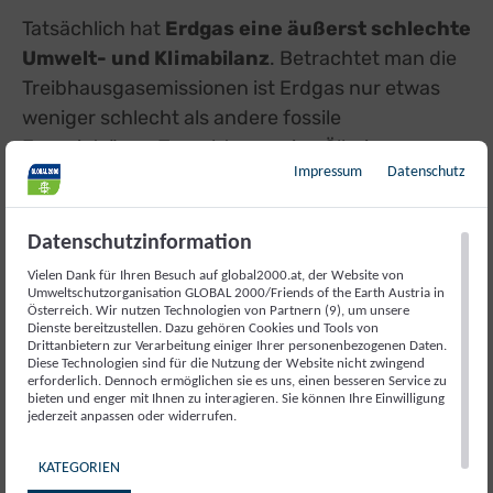
Tatsächlich hat
Erdgas eine äußerst schlechte
Umwelt- und Klimabilanz
. Betrachtet man die
Treibhausgasemissionen ist Erdgas nur etwas
weniger schlecht als andere fossile
Energieträger. Tauscht man eine Ölheizung
Impressum
Datenschutz
gegen eine Gasheizung, dann bleiben
75-80%
der Treibhausgasemissionen bestehen
. Es
handelt sich bei Erdgas also bei weitem um
Datenschutzinformation
keinen umweltfreundlichen Energieträger.
Vielen Dank für Ihren Besuch auf global2000.at, der Website von
Umweltschutzorganisation GLOBAL 2000/Friends of the Earth Austria in
Österreich. Wir nutzen Technologien von Partnern (9), um unsere
Ist Gas eine
Dienste bereitzustellen. Dazu gehören Cookies und Tools von
Drittanbietern zur Verarbeitung einiger Ihrer personenbezogenen Daten.
Brückentechnologie?
Diese Technologien sind für die Nutzung der Website nicht zwingend
erforderlich. Dennoch ermöglichen sie es uns, einen besseren Service zu
bieten und enger mit Ihnen zu interagieren. Sie können Ihre Einwilligung
jederzeit anpassen oder widerrufen.
Öl und Kohle sollen erst durch das vermeintlich
KATEGORIEN
weniger klimaschädliche Erdgas ersetzt werden.