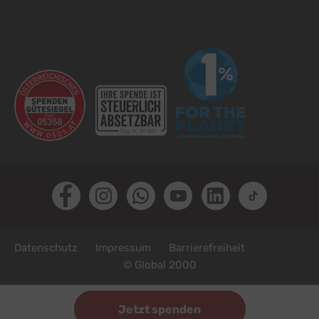
Facebook
Instagram
Whatsapp
Youtube
LinkedIn
TikTok
Fußzeile
Datenschutz
Impressum
Barrierefreiheit
© Global 2000
Jetzt spenden