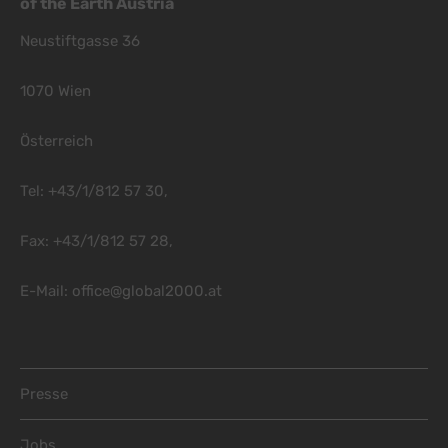
of the Earth Austria
Neustiftgasse 36
1070 Wien
Österreich
Tel: +43/1/812 57 30,
Fax: +43/1/812 57 28,
E-Mail:
office@global2000.at
Footer Menu
Presse
Jobs