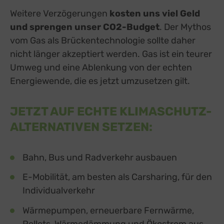
Sonstige Inhalte
(8)
Weitere Verzögerungen
kosten uns viel Geld
Switch zum E
Einbindung zusätzlicher Informationen
und sprengen unser CO2-Budget
. Der Mythos
Buzzsprout
zu Buzzsprout
Details
vom Gas als Brückentechnologie sollte daher
Higher Pixels, USA
Switch zum 
Facebook
nicht länger akzeptiert werden.
Gas ist ein teurer
zu Facebook
Details
Meta Platforms Ireland Ltd., Irland
Switch zum 
Umweg und eine Ablenkung von der echten
Google Forms (Free)
zu Google Forms (
Details
Energiewende, die es jetzt umzusetzen gilt.
Google Ireland Limited, Irland
Switch zum E
Open Street Map
zu Open Street M
Details
OpenStreetMap Foundation
Switch zum 
JETZT AUF ECHTE KLIMASCHUTZ-
Spotteron Maps
zu Spotteron Maps
Details
ALTERNATIVEN SETZEN:
Spotteron GmbH, Österreich
Switch zum 
Typeform
zu Typeform
Details
TYPEFORM S.L., Spanien
Switch zum 
Bahn, Bus und Radverkehr ausbauen
Vimeo
zu Vimeo
Details
Vimeo Inc., USA
Switch zum 
E-Mobilität, am besten als Carsharing, für den
YouTube
zu YouTube
Details
Individualverkehr
Google Ireland Limited, Irland
Switch zum 
Wärmepumpen, erneuerbare Fernwärme,
Pellets, Wärmedämmung und Ökostrom aus