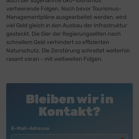
auch der sogenannte Öko-Tourismus
verheerende Folgen. Noch bevor Tourismus-
Managementpläne ausgearbeitet werden, wird
viel Geld gleich in den Ausbau der Infrastruktur
gesteckt. Die Gier der Regierungseliten nach
schnellem Geld verhindert so effizienten
Naturschutz. Die Zerstörung schreitet weiterhin
rasant voran - mit weltweiten Folgen.
Bleiben wir in
Kontakt?
Newsletter
E-Mail-Adresse