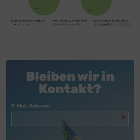
GLOBAL 2000
Bleiben wir in
Kontakt?
Newsletter
E-Mail-Adresse