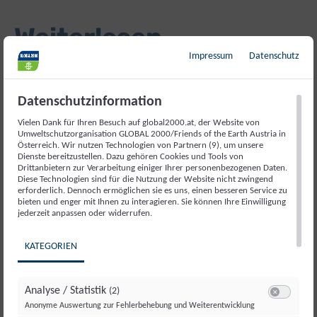
Weiterlesen
Impressum
Datenschutz
Datenschutzinformation
Vielen Dank für Ihren Besuch auf global2000.at, der Website von
Umweltschutzorganisation GLOBAL 2000/Friends of the Earth Austria in
Österreich. Wir nutzen Technologien von Partnern (9), um unsere
Dienste bereitzustellen. Dazu gehören Cookies und Tools von
Drittanbietern zur Verarbeitung einiger Ihrer personenbezogenen Daten.
Diese Technologien sind für die Nutzung der Website nicht zwingend
erforderlich. Dennoch ermöglichen sie es uns, einen besseren Service zu
bieten und enger mit Ihnen zu interagieren. Sie können Ihre Einwilligung
jederzeit anpassen oder widerrufen.
KATEGORIEN
Spielzeug im Chemikalien-Test
Analyse / Statistik
(2)
Switch zum E
Anonyme Auswertung zur Fehlerbehebung und Weiterentwicklung
Wie sicher sind Spielzeuge für Kinder? Wir haben 19