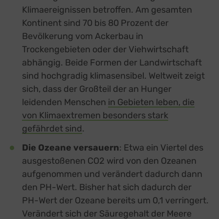
Klimaereignissen betroffen. Am gesamten
Kontinent sind 70 bis 80 Prozent der
Bevölkerung vom Ackerbau in
Trockengebieten oder der Viehwirtschaft
abhängig. Beide Formen der Landwirtschaft
sind hochgradig klimasensibel. Weltweit zeigt
sich, dass der Großteil der an Hunger
leidenden Menschen
in Gebieten leben, die
von Klimaextremen besonders stark
gefährdet sind
external link, opens in a new tab
.
Die Ozeane versauern
: Etwa ein Viertel des
ausgestoßenen CO2 wird von den Ozeanen
aufgenommen und verändert dadurch dann
den PH-Wert. Bisher hat sich dadurch der
PH-Wert der Ozeane bereits um 0,1 verringert.
Verändert sich der Säuregehalt der Meere