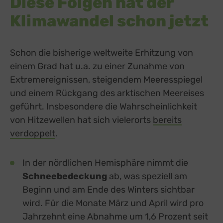
Diese Folgen hat der
Klimawandel schon jetzt
Schon die bisherige weltweite Erhitzung von
einem Grad hat u.a. zu einer Zunahme von
Extremereignissen, steigendem Meeresspiegel
und einem Rückgang des arktischen Meereises
geführt. Insbesondere die Wahrscheinlichkeit
von Hitzewellen hat sich vielerorts
bereits
verdoppelt
external link, opens in a new tab
.
In der nördlichen Hemisphäre nimmt die
Schneebedeckung
ab, was speziell am
Beginn und am Ende des Winters sichtbar
wird. Für die Monate März und April wird pro
Jahrzehnt eine Abnahme um 1,6 Prozent seit