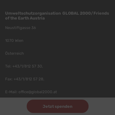
Umweltschutzorganisation GLOBAL 2000/Friends
of the Earth Austria
Neustiftgasse 36
1070 Wien
Österreich
Tel: +43/1/812 57 30,
Fax: +43/1/812 57 28,
E-Mail:
office@global2000.at
Jetzt spenden
Footer Menu