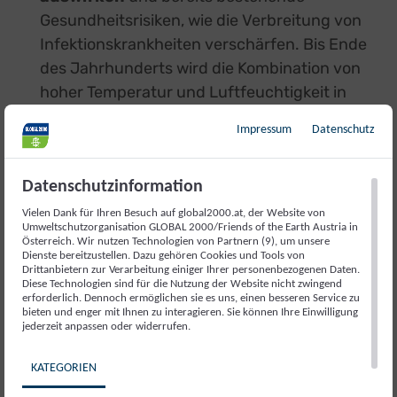
Gesundheitsrisiken, wie die Verbreitung von
Infektionskrankheiten verschärfen. Bis Ende
des Jahrhunderts wird die Kombination von
hoher Temperatur und Luftfeuchtigkeit in
betroffenen Gebieten menschliche Aktivitäten
Impressum
Datenschutz
wie Arbeit im Freien und die
Nahrungsmittelproduktion stark
einschränken.
Datenschutzinformation
Vielen Dank für Ihren Besuch auf global2000.at, der Website von
Ungebremster Klimawandel würde das
Umweltschutzorganisation GLOBAL 2000/Friends of the Earth Austria in
Österreich. Wir nutzen Technologien von Partnern (9), um unsere
Wirtschaftswachstum global verringern
Dienste bereitzustellen. Dazu gehören Cookies und Tools von
und die globale Armutsbekämpfung damit
Drittanbietern zur Verarbeitung einiger Ihrer personenbezogenen Daten.
Diese Technologien sind für die Nutzung der Website nicht zwingend
schwieriger machen. Schon bei einer
erforderlich. Dennoch ermöglichen sie es uns, einen besseren Service zu
bieten und enger mit Ihnen zu interagieren. Sie können Ihre Einwilligung
Erwärmung um zwei Grad werden sich die
jederzeit anpassen oder widerrufen.
Kosten auf bis zu zwei Prozent des
Weltbruttosozialprodukts belaufen. Mit
KATEGORIEN
zunehmender Erwärmung nehmen die Folgen