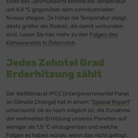
Ende des Jahrhunderts könnte die Temperatur
um 4,8 °C gegenüber dem vorindustriellen
Niveau steigen. Je höher die Temperatur steigt,
desto größer die Risiken, die damit verbunden
sind. Lesen Sie hier mehr zu den
Folgen des
Klimawandels in Österreich
external link, opens in a
.
Jedes Zehntel Grad
Erderhitzung zählt
Der Weltklimarat IPCC (Intergovernmental Panel
on Climate Change) hat in einem “
Special Report
ext
”
untersucht, ob es noch möglich ist, die Zunahme
der weltweiten Erhitzung unseres Planeten auf
weniger als 1,5 °C einzugrenzen und welche
Folgen es haben würde, wenn das nicht gelingt.