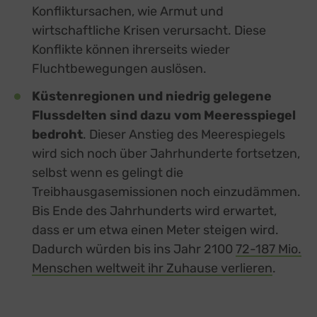
Konfliktursachen, wie Armut und
Switch zum E
Einbindung zusätzlicher Informationen
wirtschaftliche Krisen verursacht. Diese
Buzzsprout
zu Buzzsprout
Details
Konflikte können ihrerseits wieder
Higher Pixels, USA
Switch zum 
Fluchtbewegungen auslösen.
Facebook
zu Facebook
Details
Meta Platforms Ireland Ltd., Irland
Switch zum 
Küstenregionen und niedrig gelegene
Google Forms (Free)
zu Google Forms (
Details
Google Ireland Limited, Irland
Flussdelten sind dazu vom Meeresspiegel
Switch zum E
Open Street Map
zu Open Street M
bedroht
. Dieser Anstieg des Meerespiegels
Details
OpenStreetMap Foundation
Switch zum 
wird sich noch über Jahrhunderte fortsetzen,
Spotteron Maps
zu Spotteron Maps
Details
selbst wenn es gelingt die
Spotteron GmbH, Österreich
Switch zum 
Typeform
Treibhausgasemissionen noch einzudämmen.
zu Typeform
Details
TYPEFORM S.L., Spanien
Switch zum 
Bis Ende des Jahrhunderts wird erwartet,
Vimeo
zu Vimeo
Details
dass er um etwa einen Meter steigen wird.
Vimeo Inc., USA
Switch zum 
Dadurch würden bis ins Jahr 2100
72-187 Mio.
YouTube
zu YouTube
Details
Google Ireland Limited, Irland
Menschen weltweit ihr Zuhause verlieren
externa
.
Switch zum 