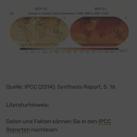
IPCC (2014): Synthesis Report, S. 16
Quelle: IPCC (2014): Synthesis Report, S. 16
Literaturhinweis:
Daten und Fakten können Sie in den
IPCC
Reporten
external link, opens in a new tab
nachlesen