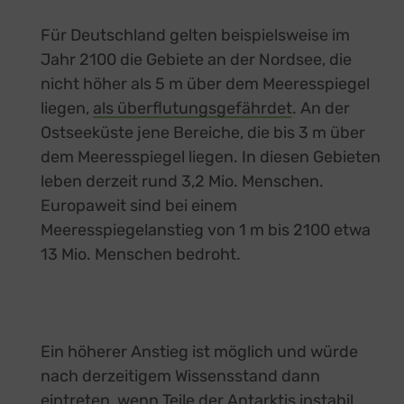
Für Deutschland gelten beispielsweise im
Jahr 2100 die Gebiete an der Nordsee, die
nicht höher als 5 m über dem Meeresspiegel
liegen,
als überflutungsgefährdet
external link, 
. An der
Ostseeküste jene Bereiche, die bis 3 m über
dem Meeresspiegel liegen. In diesen Gebieten
leben derzeit rund 3,2 Mio. Menschen.
Europaweit sind bei einem
Meeresspiegelanstieg von 1 m bis 2100 etwa
13 Mio. Menschen bedroht.
Ein höherer Anstieg ist möglich und würde
nach derzeitigem Wissensstand dann
eintreten, wenn Teile der Antarktis instabil