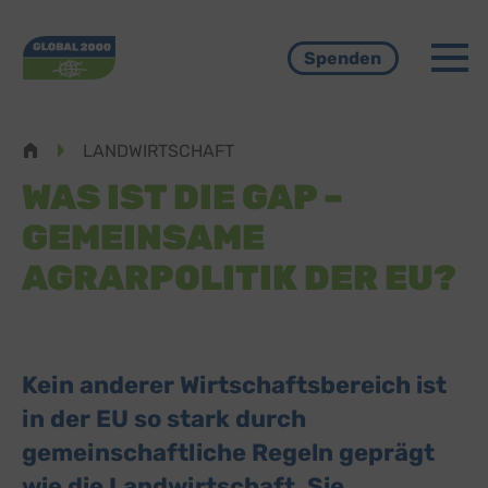
Menü
Spenden
Pfadnavigation
LANDWIRTSCHAFT
WAS IST DIE GAP –
GEMEINSAME
AGRARPOLITIK DER EU?
Kein anderer Wirtschaftsbereich ist
in der EU so stark durch
gemeinschaftliche Regeln geprägt
wie die Landwirtschaft. Sie