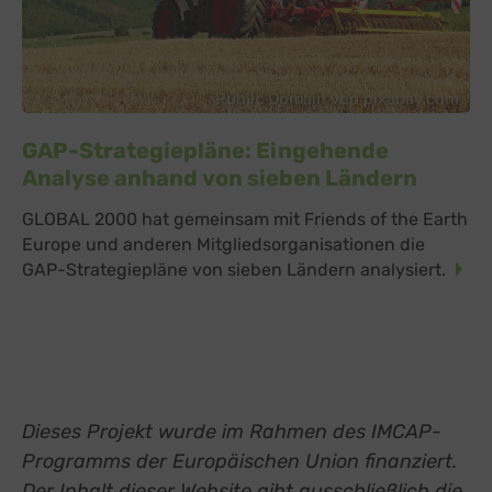
Open Street Map
zu Open Street M
Details
OpenStreetMap Foundation
Switch zum 
Spotteron Maps
zu Spotteron Maps
Details
Spotteron GmbH, Österreich
Switch zum 
Typeform
Public Domain von pixabay.com
zu Typeform
Details
TYPEFORM S.L., Spanien
Switch zum 
Vimeo
GAP-Strategiepläne: Eingehende
zu Vimeo
Details
Vimeo Inc., USA
Switch zum 
Analyse anhand von sieben Ländern
YouTube
zu YouTube
Details
Google Ireland Limited, Irland
Switch zum 
GLOBAL 2000 hat gemeinsam mit Friends of the Earth
Europe und anderen Mitgliedsorganisationen die
GAP-Strategiepläne von sieben Ländern analysiert.
Dieses Projekt wurde im Rahmen des IMCAP-
Programms der Europäischen Union finanziert.
Der Inhalt dieser Website gibt ausschließlich die