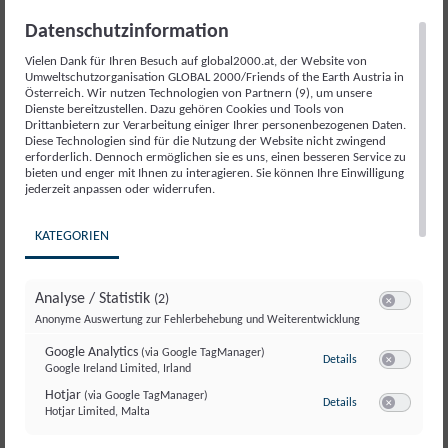
EU-Kommission übermittelt. Es bleibt spannend,
was die EU-Kommission nun mit den
Datenschutzinformation
Strategieplänen macht. Es könnte durchaus
Vielen Dank für Ihren Besuch auf global2000.at, der Website von
Umweltschutzorganisation GLOBAL 2000/Friends of the Earth Austria in
sein, dass Nationale Pläne zurückgeschickt
Österreich. Wir nutzen Technologien von Partnern (9), um unsere
werden, wenn sie nicht den Anforderungen der
Dienste bereitzustellen. Dazu gehören Cookies und Tools von
Drittanbietern zur Verarbeitung einiger Ihrer personenbezogenen Daten.
EU entsprechen. Nach der Genehmigung durch
Diese Technologien sind für die Nutzung der Website nicht zwingend
erforderlich. Dennoch ermöglichen sie es uns, einen besseren Service zu
die EU-Kommission tritt der GAP-Strategieplan
bieten und enger mit Ihnen zu interagieren. Sie können Ihre Einwilligung
ab 2023 in Kraft.
jederzeit anpassen oder widerrufen.
KATEGORIEN
DIE GESCHICHTE DER GAP
Analyse / Statistik
(2)
Die GAP entstand vor über 60 Jahren. Die
Switch zum E
Anonyme Auswertung zur Fehlerbehebung und Weiterentwicklung
Menschen im Nachkriegseuropa sollten mit
Google Analytics
(via Google TagManager)
zu Google Analyti
Details
genügend Nahrungsmitteln zu angemessenen
Google Ireland Limited, Irland
Switch zum E
Preisen versorgt werden. Das Ziel der
Hotjar
(via Google TagManager)
zu Hotjar
(via Googl
Details
Hotjar Limited, Malta
Selbstversorgung hat die GAP innerhalb
Switch zum 