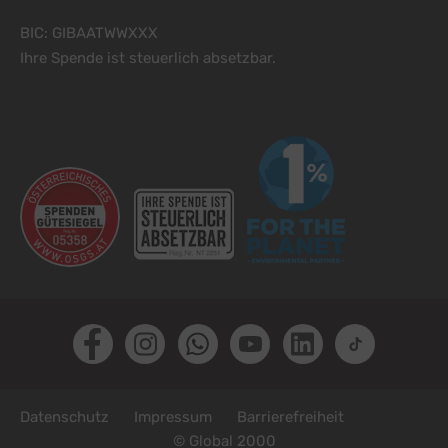
BIC: GIBAATWWXXX
Ihre Spende ist steuerlich absetzbar.
Facebook
Instagram
Whatsapp
Youtube
LinkedIn
TikTok
Fußzeile
Datenschutz
Impressum
Barrierefreiheit
© Global 2000