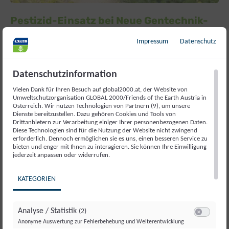
Pestizid-Einsatz bei Neue Gentechnik-
Pflanzen
Impressum
Datenschutz
Die EU-Kommission will uns weismachen, dass Neue
Gentechnik (NGT) Pflanzen zu weniger Pestizideinsatz
Datenschutzinformation
beitragen. Wie viel Wahrheit steckt dahinter?
Vielen Dank für Ihren Besuch auf global2000.at, der Website von
Umweltschutzorganisation GLOBAL 2000/Friends of the Earth Austria in
Österreich. Wir nutzen Technologien von Partnern (9), um unsere
Dienste bereitzustellen. Dazu gehören Cookies und Tools von
Drittanbietern zur Verarbeitung einiger Ihrer personenbezogenen Daten.
Diese Technologien sind für die Nutzung der Website nicht zwingend
erforderlich. Dennoch ermöglichen sie es uns, einen besseren Service zu
bieten und enger mit Ihnen zu interagieren. Sie können Ihre Einwilligung
jederzeit anpassen oder widerrufen.
KATEGORIEN
Analyse / Statistik
(2)
Switch zum E
Anonyme Auswertung zur Fehlerbehebung und Weiterentwicklung