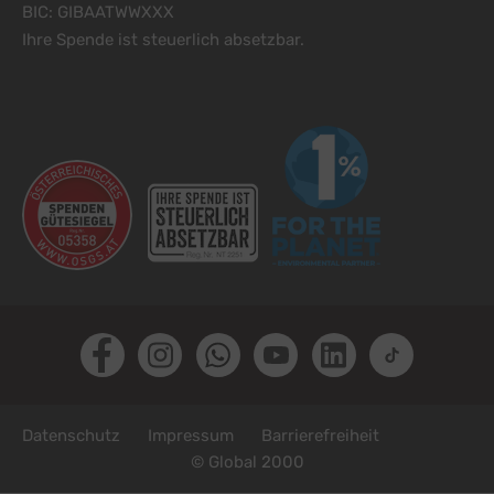
BIC: GIBAATWWXXX
Ihre Spende ist steuerlich absetzbar.
Facebook
Instagram
Whatsapp
Youtube
LinkedIn
TikTok
Fußzeile
Datenschutz
Impressum
Barrierefreiheit
© Global 2000