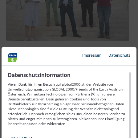
Livestream: Pressekonferenz - GLOBAL
Impressum
Datenschutz
2000 Klimaklage – Nächste Schritte
Gemeinsam mit der Umweltschutzorganisation
Datenschutzinformation
GLOBAL 2000 forderten vier Betroffene der Klimakrise
im Mai 2021 mit der Klimaklage ihr Recht auf saubere
Vielen Dank für Ihren Besuch auf global2000.at, der Website von
Energie ein...
Umweltschutzorganisation GLOBAL 2000/Friends of the Earth Austria in
Österreich. Wir nutzen Technologien von Partnern (9), um unsere
Dienste bereitzustellen. Dazu gehören Cookies und Tools von
Drittanbietern zur Verarbeitung einiger Ihrer personenbezogenen Daten.
Diese Technologien sind für die Nutzung der Website nicht zwingend
erforderlich. Dennoch ermöglichen sie es uns, einen besseren Service zu
bieten und enger mit Ihnen zu interagieren. Sie können Ihre Einwilligung
jederzeit anpassen oder widerrufen.