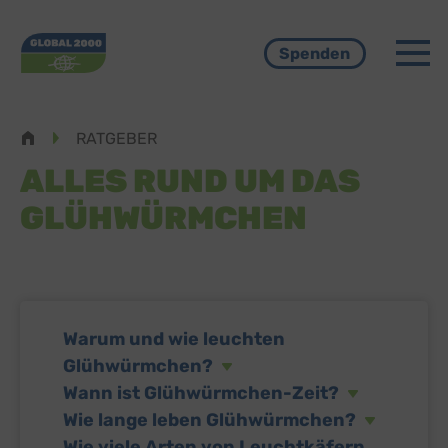
Menü
Spenden
Pfadnavigation
RATGEBER
ALLES RUND UM DAS
GLÜHWÜRMCHEN
Warum und wie leuchten
Glühwürmchen?
Wann ist Glühwürmchen-Zeit?
Wie lange leben Glühwürmchen?
Wie viele Arten von Leuchtkäfern