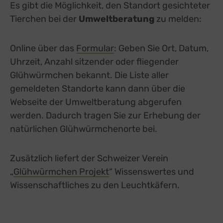
Es gibt die Möglichkeit, den Standort gesichteter
Tierchen bei der
Umweltberatung
zu melden:
Online über das
Formular
external link, opens in a n
: Geben Sie Ort, Datum,
Uhrzeit, Anzahl sitzender oder fliegender
Glühwürmchen bekannt. Die Liste aller
gemeldeten Standorte kann dann über die
Webseite der Umweltberatung abgerufen
werden. Dadurch tragen Sie zur Erhebung der
natürlichen Glühwürmchenorte bei.
Zusätzlich liefert der Schweizer Verein
„
Glühwürmchen Projekt
external link, opens in a ne
“ Wissenswertes und
Wissenschaftliches zu den Leuchtkäfern.