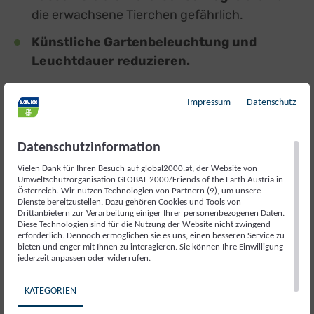
die erwachsene Tierchen gefährlich.
Künstliche Gartenbeleuchtung und
Leuchtdauer reduzieren.
Glühwürmchen sind Zeichen einer
intakten
Impressum
Datenschutz
Natur - wo sie auftauchen, ist die Natur
gesund.
In ihrer Nähe findet man oft auch
Datenschutzinformation
seltene Tier- und Pflanzenarten, und generell
Vielen Dank für Ihren Besuch auf global2000.at, der Website von
eine hohe Biodiversität und
Umweltschutzorganisation GLOBAL 2000/Friends of the Earth Austria in
Österreich. Wir nutzen Technologien von Partnern (9), um unsere
Strukturvielfalt.
Erfahren Sie mehr über's
Dienste bereitzustellen. Dazu gehören Cookies und Tools von
naturnahe Gärtnern.
Drittanbietern zur Verarbeitung einiger Ihrer personenbezogenen Daten.
Diese Technologien sind für die Nutzung der Website nicht zwingend
erforderlich. Dennoch ermöglichen sie es uns, einen besseren Service zu
bieten und enger mit Ihnen zu interagieren. Sie können Ihre Einwilligung
jederzeit anpassen oder widerrufen.
KATEGORIEN