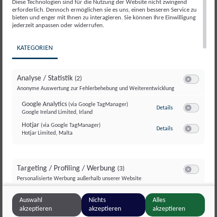
Diese Technologien sind für die Nutzung der Website nicht zwingend
erforderlich. Dennoch ermöglichen sie es uns, einen besseren Service zu
bieten und enger mit Ihnen zu interagieren. Sie können Ihre Einwilligung
jederzeit anpassen oder widerrufen.
KATEGORIEN
Analyse / Statistik
(2)
Switch zum E
Anonyme Auswertung zur Fehlerbehebung und Weiterentwicklung
GLOBAL 2000
Google Analytics
(via Google TagManager)
zu Google Analyti
Details
Google Ireland Limited, Irland
Switch zum E
Hotjar
(via Google TagManager)
zu Hotjar
(via Googl
Details
Hotjar Limited, Malta
Switch zum 
Targeting / Profiling / Werbung
(3)
Switch zum E
Personalisierte Werbung außerhalb unserer Website
Meta Pixel
(via Google TagManager)
zu Meta Pixel
(via 
Details
Auswahl
Nichts
Alles
Meta Platforms Ireland Ltd., Irland
Switch zum 
akzeptieren
akzeptieren
akzeptieren
Google GTag
(via Google TagManager)