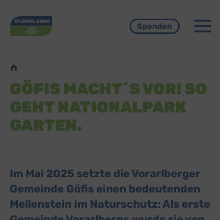
Menü
Spenden
Pfadnavigation
GÖFIS MACHT´S VOR! SO
GEHT NATIONALPARK
GARTEN.
Im Mai 2025 setzte die Vorarlberger
Gemeinde Göfis einen bedeutenden
Meilenstein im Naturschutz: Als erste
Gemeinde Vorarlbergs wurde sie von