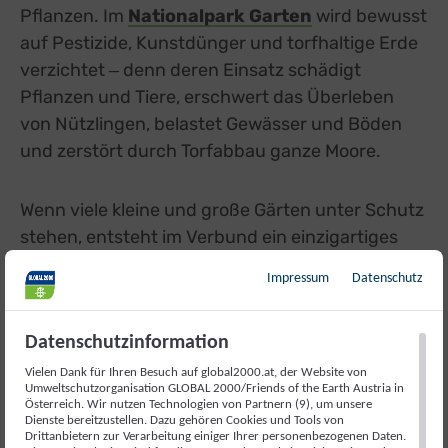
Pflanzen. Im
Nationalpark Garten
wird bewusst
auf Pestizide, Kunstdünger und torfhaltige Erde
verzichtet ‒ denn deren Einsatz schädigt
Pflanzen und Tiere, erschwert das Überleben
von Nützlingen, belastet Gewässer und Böden
und zerstört durch Torfabbau ganze Moore.
Wenn viele kleine und große Gärten unter Schutz
stehen, entsteht im Verbund ein einzigartiges
Naturparadies, das sich über ganz Österreich
Impressum
Datenschutz
erstreckt ‒ und so einen wertvollen Beitrag zur
Erhaltung der
Artenvielfalt
leistet.
Datenschutzinformation
Vielen Dank für Ihren Besuch auf global2000.at, der Website von
Umweltschutzorganisation GLOBAL 2000/Friends of the Earth Austria in
Österreich. Wir nutzen Technologien von Partnern (9), um unsere
Dienste bereitzustellen. Dazu gehören Cookies und Tools von
Drittanbietern zur Verarbeitung einiger Ihrer personenbezogenen Daten.