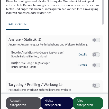
Diese Technologien sind für die Nutzung der Website nicht zwingend
erforderlich. Dennoch ermöglichen sie es uns, einen besseren Service zu
bieten und enger mit Ihnen zu interagieren. Sie können Ihre Einwilligung
jederzeit anpassen oder widerrufen.
KATEGORIEN
Analyse / Statistik
(2)
Switch zum E
Anonyme Auswertung zur Fehlerbehebung und Weiterentwicklung
Google Analytics
(via Google TagManager)
zu Google Analyti
Details
Google Ireland Limited, Irland
Switch zum E
Hotjar
(via Google TagManager)
zu Hotjar
(via Googl
Details
Hotjar Limited, Malta
Switch zum 
Bericht Lobau-Event: Weitblick statt
Tunnelblick
Targeting / Profiling / Werbung
(3)
Switch zum E
Im März 2026 hat die Organisierte eine Projektgruppe
Personalisierte Werbung außerhalb unserer Website
des Team*Aktivs das erste Filmfestival „EYES ON
Meta Pixel
(via Google TagManager)
zu Meta Pixel
(via 
Details
Auswahl
Nichts
Alles
EARTH“ – ein dreitägiges Programm aus
Meta Platforms Ireland Ltd., Irland
Switch zum 
akzeptieren
akzeptieren
akzeptieren
internationalen...
Google GTag
(via Google TagManager)