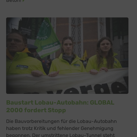
Beton!
Details
Vimeo Inc., USA
Switch zum 
YouTube
zu YouTube
Details
Google Ireland Limited, Irland
Switch zum 
Baustart Lobau-Autobahn: GLOBAL
2000 fordert Stopp
Die Bauvorbereitungen für die Lobau-Autobahn
haben trotz Kritik und fehlender Genehmigung
begonnen. Der umstrittene Lobau-Tunnel steht