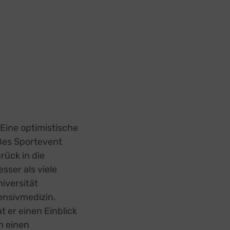
Eine optimistische
oßes Sportevent
rück in die
sser als viele
iversität
ensivmedizin.
 er einen Einblick
m einen