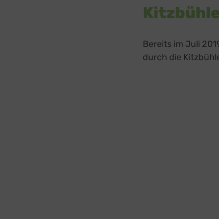
Sonsti
Kitzbühle
Einbindun
Buzzs
Higher 
Bereits im Juli 20
Faceb
durch die Kitzbühl
Meta Pl
Google
Google 
Open 
OpenSt
Spott
Spotte
Typef
TYPEFO
Vimeo
Vimeo 
YouTu
Google 