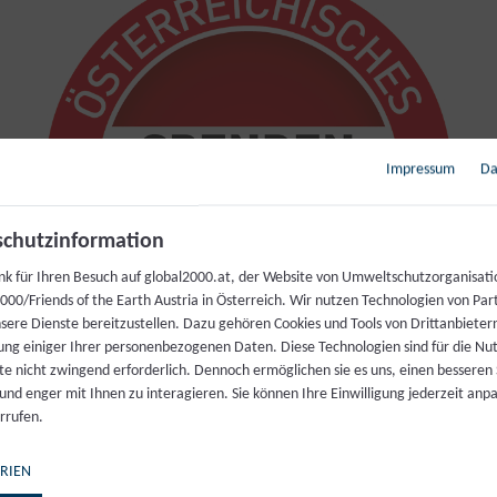
Impressum
Da
chutzinformation
nk für Ihren Besuch auf global2000.at, der Website von Umweltschutzorganisati
00/Friends of the Earth Austria in Österreich. Wir nutzen Technologien von Par
nsere Dienste bereitzustellen. Dazu gehören Cookies und Tools von Drittanbieter
ung einiger Ihrer personenbezogenen Daten. Diese Technologien sind für die Nu
te nicht zwingend erforderlich. Dennoch ermöglichen sie es uns, einen besseren 
Spendengütesiegel
 und enger mit Ihnen zu interagieren. Sie können Ihre Einwilligung jederzeit anp
rrufen.
n Lauf möchte Pierre abermals auf die Wichtigkeit un
RIEN
. Sein neuestes Ziel: Der anspruchsvolle Trailrun “