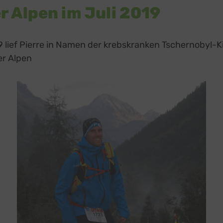
ge Inhalte
(8)
r Alpen im Juli 2019
g zusätzlicher Informationen
prout
zu
Details
Pixels, USA
19 lief Pierre in Namen der krebskranken Tschernobyl-
ook
zu
Details
er Alpen
atforms Ireland Ltd., Irland
 Forms (Free)
zu
Details
Ireland Limited, Irland
Street Map
zu
Details
reetMap Foundation
eron Maps
zu
Details
ron GmbH, Österreich
orm
zu
Details
RM S.L., Spanien
z
Details
Inc., USA
be
zu
Details
Ireland Limited, Irland