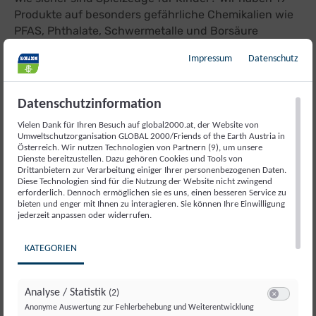
Produkte auf besonders gefährliche Chemikalien wie
PFAS, Phthalate, Schwermetalle und Borsäure
überprüft.
Impressum
Datenschutz
Datenschutzinformation
Vielen Dank für Ihren Besuch auf global2000.at, der Website von
Umweltschutzorganisation GLOBAL 2000/Friends of the Earth Austria in
Österreich. Wir nutzen Technologien von Partnern (9), um unsere
Dienste bereitzustellen. Dazu gehören Cookies und Tools von
Drittanbietern zur Verarbeitung einiger Ihrer personenbezogenen Daten.
Diese Technologien sind für die Nutzung der Website nicht zwingend
erforderlich. Dennoch ermöglichen sie es uns, einen besseren Service zu
bieten und enger mit Ihnen zu interagieren. Sie können Ihre Einwilligung
jederzeit anpassen oder widerrufen.
KATEGORIEN
Mitmach-Aktion "PFAS in Brunnen" - Ist
Analyse / Statistik
(2)
Ihr Wasser belastet?
Switch zum E
Anonyme Auswertung zur Fehlerbehebung und Weiterentwicklung