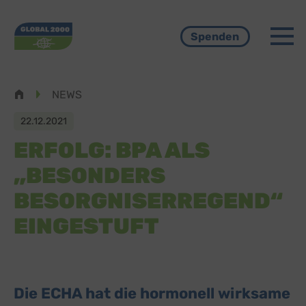
Menü
Spenden
Pfadnavigation
NEWS
22.12.2021
ERFOLG: BPA ALS
„BESONDERS
BESORGNISERREGEND“
EINGESTUFT
Die ECHA hat die hormonell wirksame