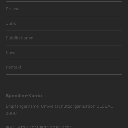
Footer Menu
Presse
Jobs
Publikationen
News
Kontakt
Spenden-Konto
Empfängername: Umweltschutzorganisation GLOBAL
2000
IBAN: AT24 2011 1822 2084 4701