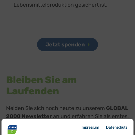
Lebensmittelproduktion gesichert ist.
Jetzt spenden
Bleiben Sie am
Laufenden
Melden Sie sich noch heute zu unserem
GLOBAL
2000 Newsletter
an und erfahren Sie als erstes,
alle Neuigkeiten zu den Rechtvorschriften für
Impressum
Datenschutz
NGT in der Landwirtschaft.