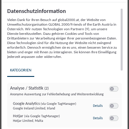
Datenschutzinformation
Vielen Dank für Ihren Besuch auf global2000.at, der Website von
Umweltschutzorganisation GLOBAL 2000/Friends of the Earth Austria in
Österreich. Wir nutzen Technologien von Partnern (9), um unsere
GLOBAL 2000
Dienste bereitzustellen. Dazu gehören Cookies und Tools von
Drittanbietern zur Verarbeitung einiger Ihrer personenbezogenen Daten.
Newsletter
Diese Technologien sind für die Nutzung der Website nicht zwingend
erforderlich. Dennoch ermöglichen sie es uns, einen besseren Service zu
bieten und enger mit Ihnen zu interagieren. Sie können Ihre Einwilligung
jederzeit anpassen oder widerrufen.
Newsletter
E-Mail-Adresse
KATEGORIEN
Analyse / Statistik
(2)
Switch zum E
Anonyme Auswertung zur Fehlerbehebung und Weiterentwicklung
Google Analytics
(via Google TagManager)
zu Google Analyti
Details
Google Ireland Limited, Irland
Switch zum E
Hotjar
(via Google TagManager)
zu Hotjar
(via Googl
Details
Hotjar Limited, Malta
Switch zum 