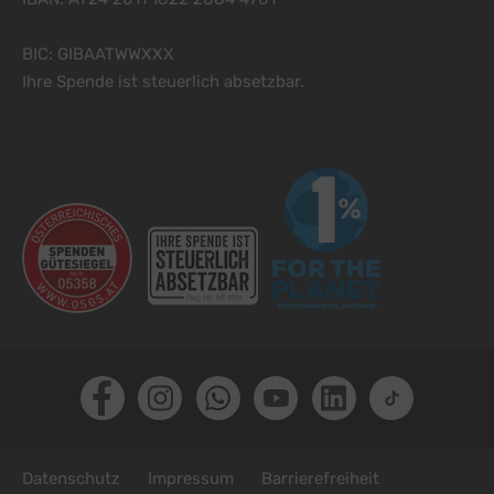
BIC: GIBAATWWXXX
Ihre Spende ist steuerlich absetzbar.
Facebook
Instagram
Whatsapp
Youtube
LinkedIn
TikTok
Fußzeile
Datenschutz
Impressum
Barrierefreiheit