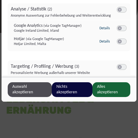
Analyse / Statistik
(2)
Switch zum E
Anonyme Auswertung zur Fehlerbehebung und Weiterentwicklung
Google Analytics
(via Google TagManager)
zu Google Analyti
Details
Google Ireland Limited, Irland
Switch zum E
Hotjar
(via Google TagManager)
zu Hotjar
(via Googl
Details
Hotjar Limited, Malta
Switch zum 
Regional
Saisonal
Wertschätzend
Targeting / Profiling / Werbung
(3)
Switch zum E
Personalisierte Werbung außerhalb unserer Website
Pfadnavigation
Meta Pixel
(via Google TagManager)
zu Meta Pixel
KONSUM
(via 
Details
Auswahl
Nichts
Alles
Meta Platforms Ireland Ltd., Irland
Switch zum 
akzeptieren
akzeptieren
akzeptieren
LEBENSMITTEL &
Google GTag
(via Google TagManager)
zu Google GTag
(v
Details
Google Ireland Limited, Irland
Switch zum 
ERNÄHRUNG
Unbounce
(via Google TagManager)
zu Unbounce
(via 
Details
Unbounce, Kanada
Switch zum 
Sonstige Inhalte
(8)