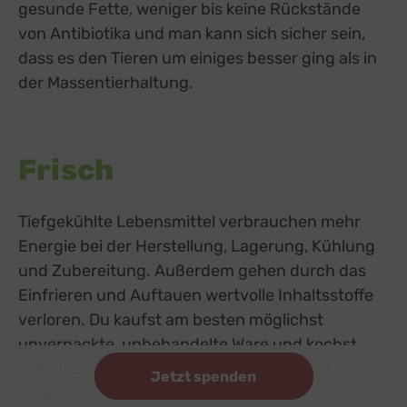
gesunde Fette, weniger bis keine Rückstände
von Antibiotika und man kann sich sicher sein,
dass es den Tieren um einiges besser ging als in
der Massentierhaltung.
Frisch
Tiefgekühlte Lebensmittel verbrauchen mehr
Energie bei der Herstellung, Lagerung, Kühlung
und Zubereitung. Außerdem gehen durch das
Einfrieren und Auftauen wertvolle Inhaltsstoffe
verloren. Du kaufst am besten möglichst
unverpackte, unbehandelte Ware und kochst
selbst! Das ist ökologischer, gesünder und
Jetzt spenden
billiger!