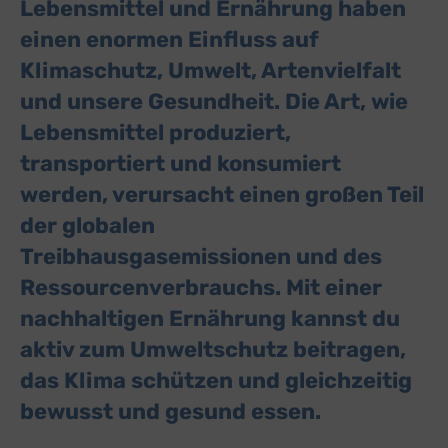
Lebensmittel und Ernährung haben
Switch zum E
Einbindung zusätzlicher Informationen
einen enormen Einfluss auf
Buzzsprout
zu Buzzsprout
Details
Klimaschutz, Umwelt, Artenvielfalt
Higher Pixels, USA
Switch zum 
Facebook
und unsere Gesundheit. Die Art, wie
zu Facebook
Details
Meta Platforms Ireland Ltd., Irland
Switch zum 
Lebensmittel produziert,
Google Forms (Free)
zu Google Forms (
Details
Google Ireland Limited, Irland
transportiert und konsumiert
Switch zum E
Open Street Map
zu Open Street M
werden, verursacht einen großen Teil
Details
OpenStreetMap Foundation
Switch zum 
der globalen
Spotteron Maps
zu Spotteron Maps
Details
Spotteron GmbH, Österreich
Switch zum 
Treibhausgasemissionen und des
Typeform
zu Typeform
Details
Ressourcenverbrauchs. Mit einer
TYPEFORM S.L., Spanien
Switch zum 
Vimeo
nachhaltigen Ernährung kannst du
zu Vimeo
Details
Vimeo Inc., USA
Switch zum 
aktiv zum Umweltschutz beitragen,
YouTube
zu YouTube
Details
Google Ireland Limited, Irland
das Klima schützen und gleichzeitig
Switch zum 
bewusst und gesund essen.