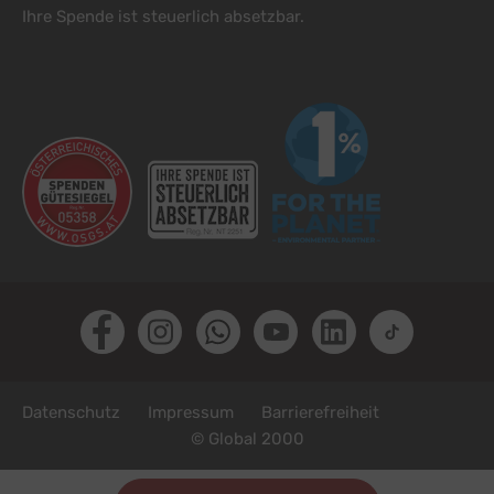
Ihre Spende ist steuerlich absetzbar.
Facebook
Instagram
Whatsapp
Youtube
LinkedIn
TikTok
Fußzeile
Datenschutz
Impressum
Barrierefreiheit
© Global 2000