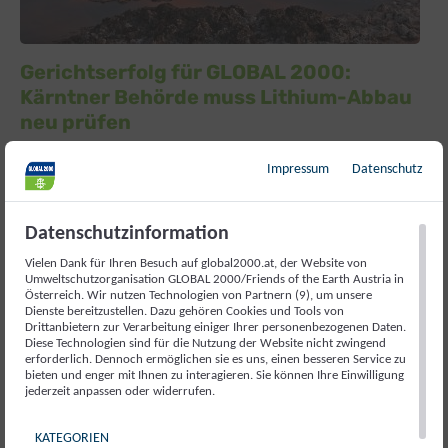
Gerichtserfolg für GLOBAL 2000:
Kärntner Behörde muss Lithium-Abbau
neu prüfen
Das Bundesverwaltungsgericht (BVwG) hat der
Impressum
Datenschutz
Beschwerde von GLOBAL 2000 und weiteren
Beschwerdeführer:innen stattgegeben und den
negativen UVP-Feststellungsbescheid...
Datenschutzinformation
Vielen Dank für Ihren Besuch auf global2000.at, der Website von
Umweltschutzorganisation GLOBAL 2000/Friends of the Earth Austria in
Österreich. Wir nutzen Technologien von Partnern (9), um unsere
Dienste bereitzustellen. Dazu gehören Cookies und Tools von
Drittanbietern zur Verarbeitung einiger Ihrer personenbezogenen Daten.
Diese Technologien sind für die Nutzung der Website nicht zwingend
erforderlich. Dennoch ermöglichen sie es uns, einen besseren Service zu
bieten und enger mit Ihnen zu interagieren. Sie können Ihre Einwilligung
jederzeit anpassen oder widerrufen.
KATEGORIEN