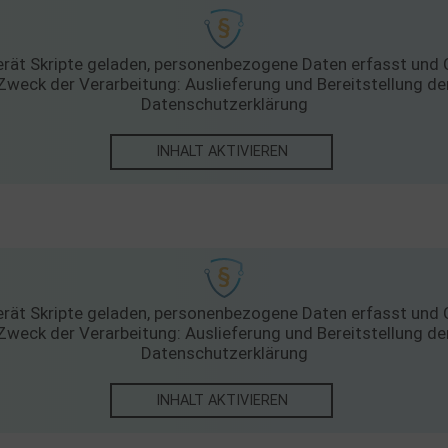
ge Inhalte
(8)
g zusätzlicher Informationen
prout
rät Skripte geladen, personenbezogene Daten erfasst und C
zu
Details
Pixels, USA
Zweck der Verarbeitung: Auslieferung und Bereitstellung d
Datenschutzerklärung
ook
zu
Details
atforms Ireland Ltd., Irland
 Forms (Free)
INHALT AKTIVIEREN
zu
Details
Ireland Limited, Irland
Street Map
zu
Details
reetMap Foundation
eron Maps
zu
Details
ron GmbH, Österreich
orm
zu
Details
RM S.L., Spanien
rät Skripte geladen, personenbezogene Daten erfasst und C
z
Details
Zweck der Verarbeitung: Auslieferung und Bereitstellung d
Inc., USA
Datenschutzerklärung
be
zu
Details
Ireland Limited, Irland
INHALT AKTIVIEREN