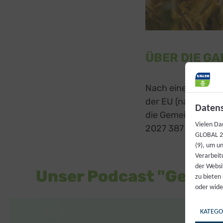
ÜBER DIE G
Nach einem dreijä
der EU (nationale 
Datens
die Gemeinsame Ag
Vielen Da
2027 387 Milliarden
GLOBAL 20
(9), um u
Verarbeit
der Websi
Unser Podcast "Gemei
zu bieten
oder wide
KATEGO