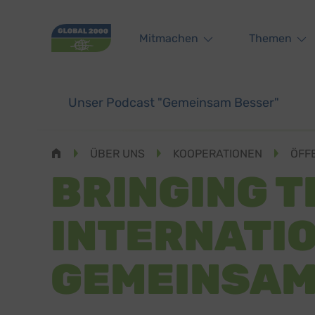
Main navigation
Mitmachen
Themen
Unser Podcast "Gemeinsam Besser"
Pfadnavigation
ÜBER UNS
KOOPERATIONEN
ÖFF
BRINGING T
INTERNATI
GEMEINSAM