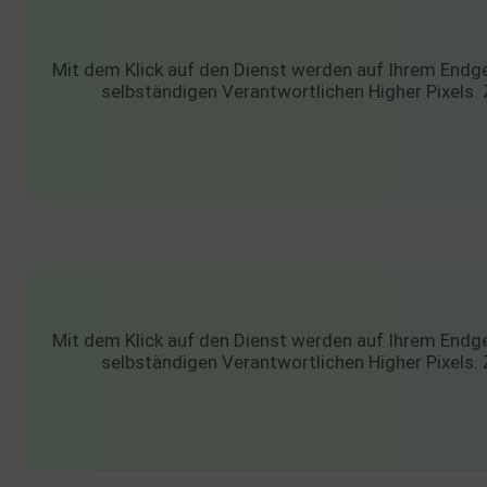
Sonsti
Einbindun
Buzzs
Mit dem Klick auf den Dienst werden auf Ihrem Endge
Higher 
selbständigen Verantwortlichen Higher Pixels. 
Faceb
Meta Pl
Google
Google 
Open 
OpenSt
Spott
Spotte
Typef
TYPEFO
Mit dem Klick auf den Dienst werden auf Ihrem Endge
Vimeo
selbständigen Verantwortlichen Higher Pixels. 
Vimeo 
YouTu
Google 