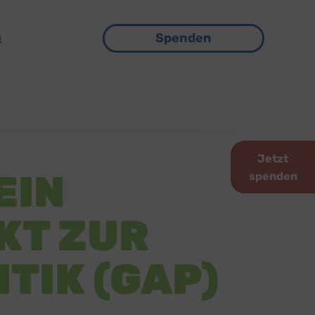
Menü
Spenden
Jetzt
EIN
spenden
KT ZUR
TIK (GAP)