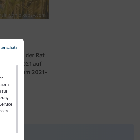
main von pixabay.com
tenschutz
←
Zurück zur Übersicht
arlament, der Rat
im Juni 2021 auf
den Zeitraum 2021-
on
tnern
n zur
tzung
Service
assen