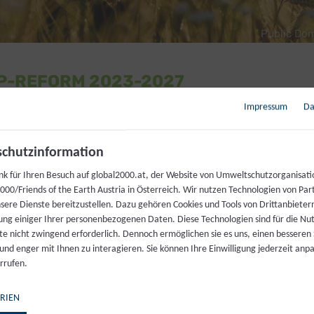
Public Do
AP-REFORM 2023-2027
Impressum
Da
hrigen Reformprozess einigten sich das Europäische P
Agrarminister:innen) und die Europäische Kommission 
chutzinformation
rarpolitik (GAP) nach 2023. Für die GAP werden für 
nk für Ihren Besuch auf global2000.at, der Website von Umweltschutzorganisati
 Euro von der EU bereitgestellt.
00/Friends of the Earth Austria in Österreich. Wir nutzen Technologien von Par
nsere Dienste bereitzustellen. Dazu gehören Cookies und Tools von Drittanbieter
ung einiger Ihrer personenbezogenen Daten. Diese Technologien sind für die Nu
te nicht zwingend erforderlich. Dennoch ermöglichen sie es uns, einen besseren 
nsam Besser"
 und enger mit Ihnen zu interagieren. Sie können Ihre Einwilligung jederzeit anp
rrufen.
RIEN