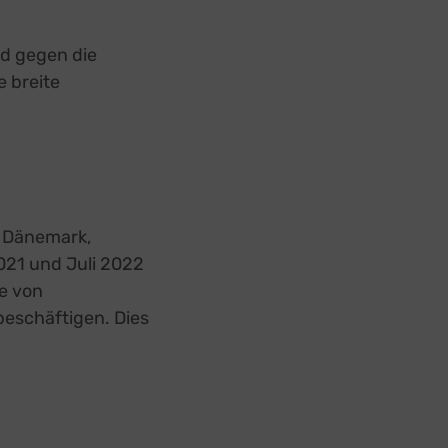
nd gegen die
e breite
, Dänemark,
021 und Juli 2022
e von
beschäftigen. Dies