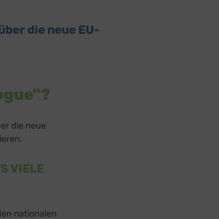
 über die neue EU-
logue"?
ber die neue
ieren.
S VIELE
en nationalen