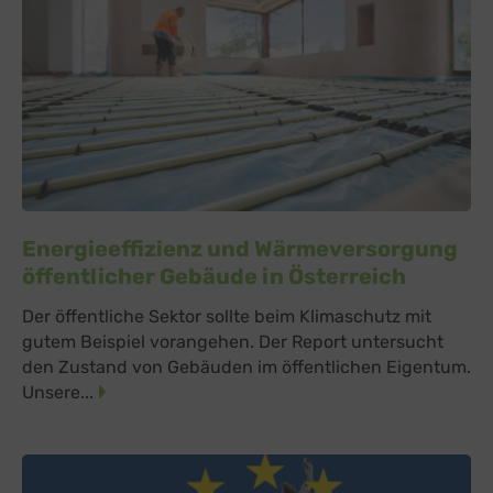
Google Ireland Limited, Irland
Switch zum 
Energieeffizienz und Wärmeversorgung
öffentlicher Gebäude in Österreich
Der öffentliche Sektor sollte beim Klimaschutz mit
gutem Beispiel vorangehen. Der Report untersucht
den Zustand von Gebäuden im öffentlichen Eigentum.
Unsere...