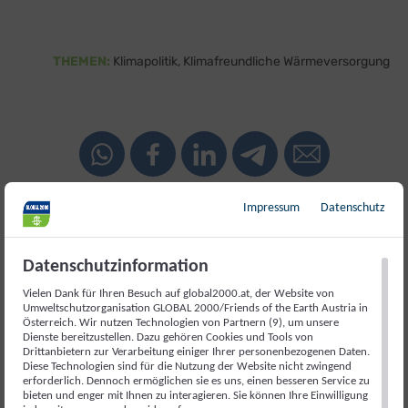
THEMEN:
Klimapolitik
Klimafreundliche Wärmeversorgung
Impressum
Datenschutz
Weiterlesen
Datenschutzinformation
Vielen Dank für Ihren Besuch auf global2000.at, der Website von
Umweltschutzorganisation GLOBAL 2000/Friends of the Earth Austria in
Österreich. Wir nutzen Technologien von Partnern (9), um unsere
Dienste bereitzustellen. Dazu gehören Cookies und Tools von
Drittanbietern zur Verarbeitung einiger Ihrer personenbezogenen Daten.
Diese Technologien sind für die Nutzung der Website nicht zwingend
erforderlich. Dennoch ermöglichen sie es uns, einen besseren Service zu
bieten und enger mit Ihnen zu interagieren. Sie können Ihre Einwilligung