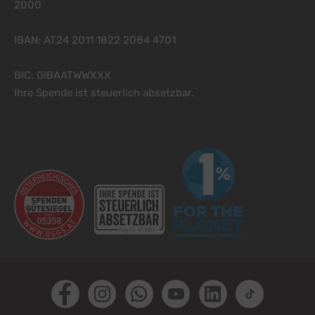
2000
IBAN: AT24 2011 1822 2084 4701
BIC: GIBAATWWXXX
Ihre Spende ist steuerlich absetzbar.
Facebook
Instagram
Whatsapp
Youtube
LinkedIn
TikTok